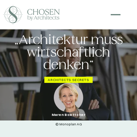
„Architektur muss
wirtschaftlich
denken“
ARCHITECTS SECRETS
Maren Boettcher
© Monoplan AG