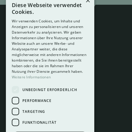
×
Diese Webseite verwendet
Cookies.
Wir verwenden Cookies, um Inhalte und
Anzeigen zu personalisieren und unseren
Datenverkehr zu analysieren. Wir geben
Informationen über Ihre Nutzung unserer
Website auch an unsere Werbe- und
Analysepartner weiter, die diese
About
möglicherweise mit anderen Informationen
Hotelberatung
kombinieren, die Sie ihnen bereitgestellt
Mediadaten
haben oder die sie im Rahmen Ihrer
Nutzung ihrer Dienste gesammelt haben.
Instagram
Weitere Informationen
Pinterest
UNBEDINGT ERFORDERLICH
LinkedIn
Facebook
PERFORMANCE
TARGETING
FUNKTIONALITÄT