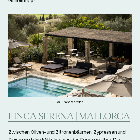
Geheimtipp!
© Finca Serena
FINCA SERENA | MALLORCA
Zwischen Oliven- und Zitronenbäumen, Zypressen und
Pinien wird das Mittelmeer in der Ferne greifbar. Die