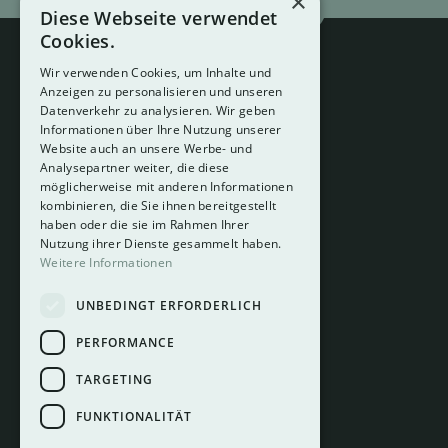
×
Diese Webseite verwendet
Cookies.
Wir verwenden Cookies, um Inhalte und
Anzeigen zu personalisieren und unseren
Datenverkehr zu analysieren. Wir geben
Informationen über Ihre Nutzung unserer
Website auch an unsere Werbe- und
Analysepartner weiter, die diese
About
möglicherweise mit anderen Informationen
Hotelberatung
kombinieren, die Sie ihnen bereitgestellt
Mediadaten
haben oder die sie im Rahmen Ihrer
Nutzung ihrer Dienste gesammelt haben.
Instagram
Weitere Informationen
Pinterest
UNBEDINGT ERFORDERLICH
LinkedIn
Facebook
PERFORMANCE
TARGETING
FUNKTIONALITÄT