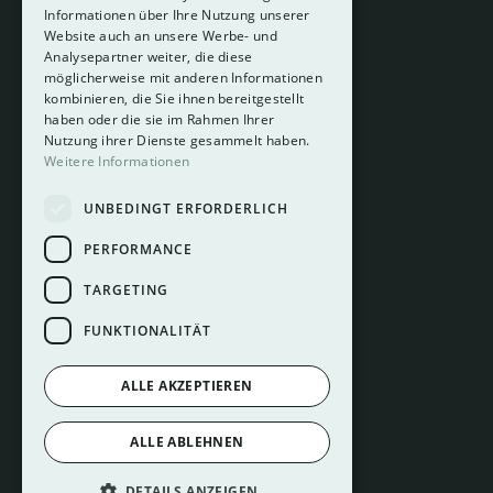
Informationen über Ihre Nutzung unserer
Website auch an unsere Werbe- und
Analysepartner weiter, die diese
About
möglicherweise mit anderen Informationen
Hotelberatung
kombinieren, die Sie ihnen bereitgestellt
Mediadaten
haben oder die sie im Rahmen Ihrer
Nutzung ihrer Dienste gesammelt haben.
Instagram
Weitere Informationen
Pinterest
UNBEDINGT ERFORDERLICH
LinkedIn
Facebook
PERFORMANCE
TARGETING
FUNKTIONALITÄT
ALLE AKZEPTIEREN
Impressum
ALLE ABLEHNEN
Datenschutz
Cookie Einstellungen
DETAILS ANZEIGEN