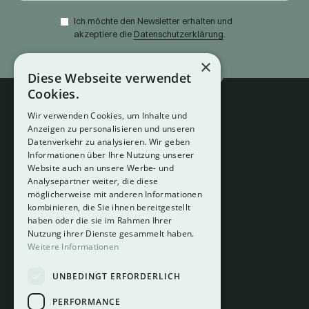
Ich möchte den Newsletter erhalten und
akzeptiere die
Datenschutzerklärung
.
×
Diese Webseite verwendet
Cookies.
Wir verwenden Cookies, um Inhalte und
Anzeigen zu personalisieren und unseren
Datenverkehr zu analysieren. Wir geben
Informationen über Ihre Nutzung unserer
Website auch an unsere Werbe- und
Analysepartner weiter, die diese
About
möglicherweise mit anderen Informationen
Hotelberatung
kombinieren, die Sie ihnen bereitgestellt
Mediadaten
haben oder die sie im Rahmen Ihrer
Nutzung ihrer Dienste gesammelt haben.
Instagram
Weitere Informationen
Pinterest
UNBEDINGT ERFORDERLICH
LinkedIn
Facebook
PERFORMANCE