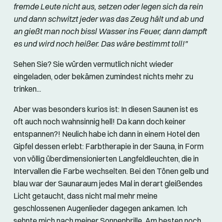
fremde Leute nicht aus, setzen oder legen sich da rein
und dann schwitzt jeder was das Zeug hält und ab und
an gießt man noch bissl Wasser ins Feuer, dann dampft
es und wird noch heißer. Das wäre bestimmt toll!"
Sehen Sie? Sie würden vermutlich nicht wieder
eingeladen, oder bekämen zumindest nichts mehr zu
trinken...
Aber was besonders kurios ist: In diesen Saunen ist es
oft auch noch wahnsinnig hell! Da kann doch keiner
entspannen?! Neulich habe ich dann in einem Hotel den
Gipfel dessen erlebt: Farbtherapie in der Sauna, in Form
von völlig überdimensionierten Langfeldleuchten, die in
Intervallen die Farbe wechselten. Bei den Tönen gelb und
blau war der Saunaraum jedes Mal in derart gleißendes
Licht getaucht, dass nicht mal mehr meine
geschlossenen Augenlieder dagegen ankamen. Ich
sehnte mich nach meiner Sonnenbrille. Am besten noch