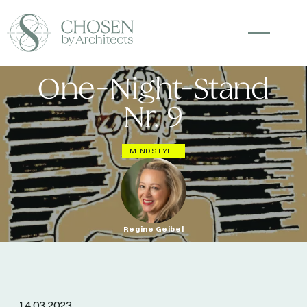
One-Night-Stand
Nr. 9
MINDSTYLE
Regine Geibel
14.03.2023