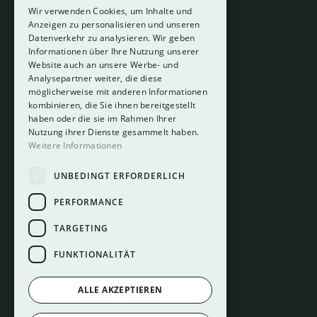
Wir verwenden Cookies, um Inhalte und
Anzeigen zu personalisieren und unseren
Datenverkehr zu analysieren. Wir geben
Informationen über Ihre Nutzung unserer
Website auch an unsere Werbe- und
Analysepartner weiter, die diese
About
möglicherweise mit anderen Informationen
Hotelberatung
kombinieren, die Sie ihnen bereitgestellt
Mediadaten
haben oder die sie im Rahmen Ihrer
Nutzung ihrer Dienste gesammelt haben.
Instagram
Weitere Informationen
Pinterest
UNBEDINGT ERFORDERLICH
LinkedIn
Facebook
PERFORMANCE
TARGETING
FUNKTIONALITÄT
ALLE AKZEPTIEREN
Impressum