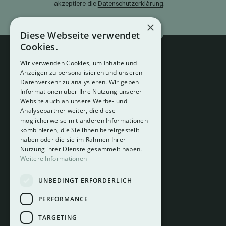
akzeptiere die
Datenschutzerklärung
.
×
Diese Webseite verwendet
Cookies.
Wir verwenden Cookies, um Inhalte und
Anzeigen zu personalisieren und unseren
Datenverkehr zu analysieren. Wir geben
Informationen über Ihre Nutzung unserer
Website auch an unsere Werbe- und
Analysepartner weiter, die diese
About
möglicherweise mit anderen Informationen
Hotelberatung
kombinieren, die Sie ihnen bereitgestellt
Mediadaten
haben oder die sie im Rahmen Ihrer
Nutzung ihrer Dienste gesammelt haben.
Instagram
Weitere Informationen
Pinterest
UNBEDINGT ERFORDERLICH
LinkedIn
Facebook
PERFORMANCE
TARGETING