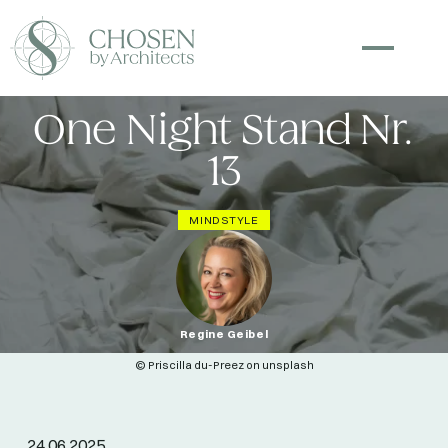
One Night Stand Nr.
13
MINDSTYLE
Regine Geibel
© Priscilla du-Preez on unsplash
24.06.2025