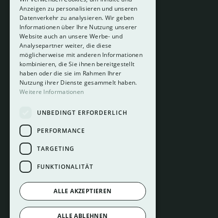
Anzeigen zu personalisieren und unseren
Datenverkehr zu analysieren. Wir geben
Informationen über Ihre Nutzung unserer
Website auch an unsere Werbe- und
Analysepartner weiter, die diese
About
möglicherweise mit anderen Informationen
Hotelberatung
kombinieren, die Sie ihnen bereitgestellt
Mediadaten
haben oder die sie im Rahmen Ihrer
Nutzung ihrer Dienste gesammelt haben.
Instagram
Weitere Informationen
Pinterest
UNBEDINGT ERFORDERLICH
LinkedIn
Facebook
PERFORMANCE
TARGETING
FUNKTIONALITÄT
ALLE AKZEPTIEREN
Impressum
ALLE ABLEHNEN