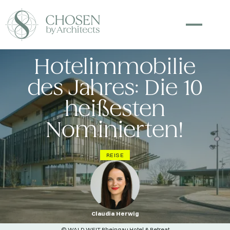
Hotelimmobilie
des Jahres: Die 10
heißesten
Nominierten!
REISE
Claudia Herwig
© WALD.WEIT Rheingau Hotel & Retreat