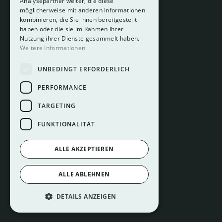
Analysepartner weiter, die diese
About
möglicherweise mit anderen Informationen
Hotelberatung
kombinieren, die Sie ihnen bereitgestellt
Mediadaten
haben oder die sie im Rahmen Ihrer
Nutzung ihrer Dienste gesammelt haben.
Instagram
Weitere Informationen
Pinterest
UNBEDINGT ERFORDERLICH
LinkedIn
Facebook
PERFORMANCE
TARGETING
FUNKTIONALITÄT
ALLE AKZEPTIEREN
Impressum
ALLE ABLEHNEN
Datenschutz
Cookie Einstellungen
DETAILS ANZEIGEN