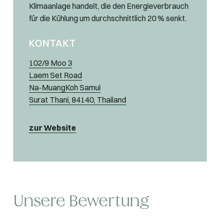
Klimaanlage handelt, die den Energieverbrauch
für die Kühlung um durchschnittlich 20 % senkt.
KONTAKT
102/9 Moo 3
Laem Set Road
Na-MuangKoh Samui
Surat Thani, 84140, Thailand
zur Website
Unsere Bewertung