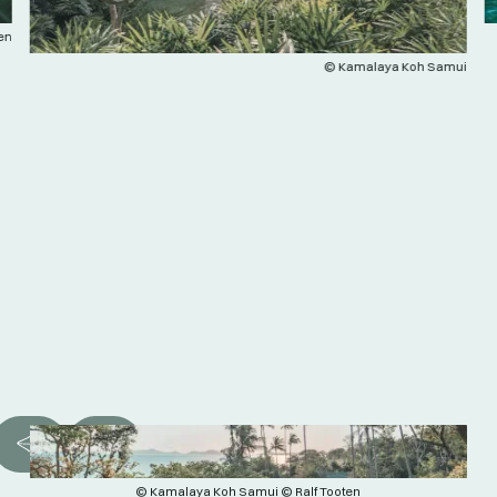
en
© Kamalaya Koh Samui
© Kamalaya Koh Samui © Ralf Tooten