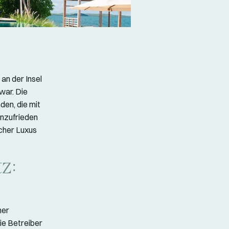
an der Insel
war. Die
en, die mit
unzufrieden
acher Luxus
z:
her
ie Betreiber