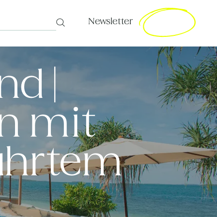
Newsletter
Search
d |
ln mit
rührtem