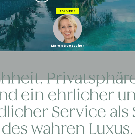
AM MEER
Maren Boettcher
hheit, Privatsphäre
nd ein ehrlicher u
dlicher Service als 
des wahren Luxus.