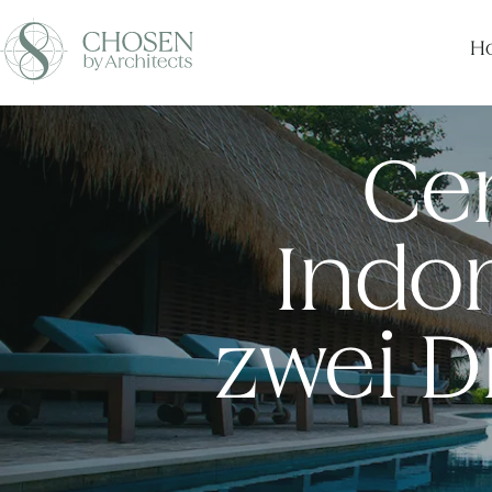
Ho
Ce
Indon
zwei D