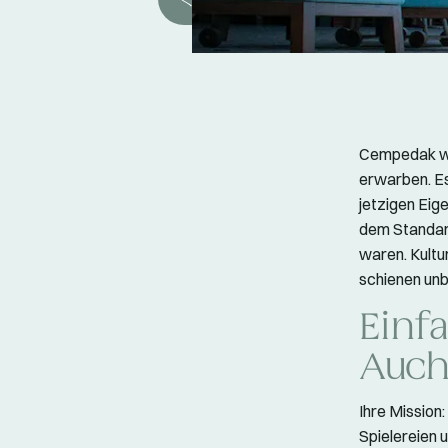
Cempedak war
erwarben. Es
jetzigen Eig
dem Standard
waren. Kultu
schienen unb
Einfa
Auch
Ihre Mission:
Spielereien 