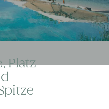
, Platz
nd
Spitze