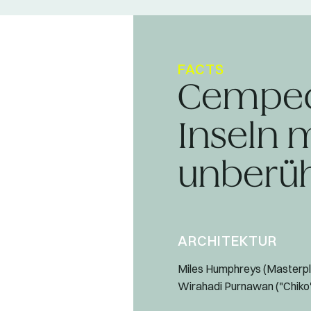
FACTS
Cempeda
Inseln m
unberü
ARCHITEKTUR
Miles Humphreys (Masterpl
Wirahadi Purnawan ("Chiko