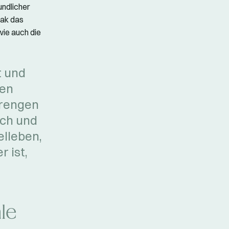
undlicher
dak das
wie auch die
t und
ren
trengen
uch und
lleben,
 ist,
le