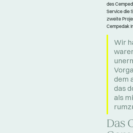
des Cempedak
Service die 
zweite Proje
Cempedak Ins
Wir h
waren
unerm
Vorga
dem a
das d
als m
rumzu
Das 