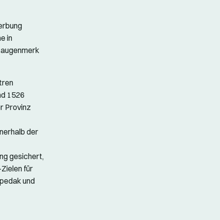
Werbung
e in
ptaugenmerk
tren
nd 1526
r Provinz
nerhalb der
ng gesichert,
Zielen für
mpedak und