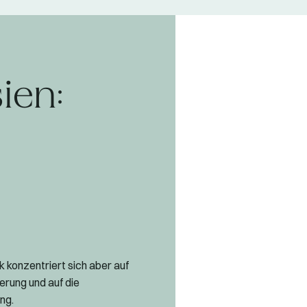
ien:
konzentriert sich aber auf
erung und auf die
ung.