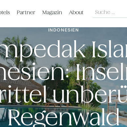
Search
tels
Partner
Magazin
About
INDONESIEN
mpedak Islan
esien: Inse
rittel unbe
Regenwald