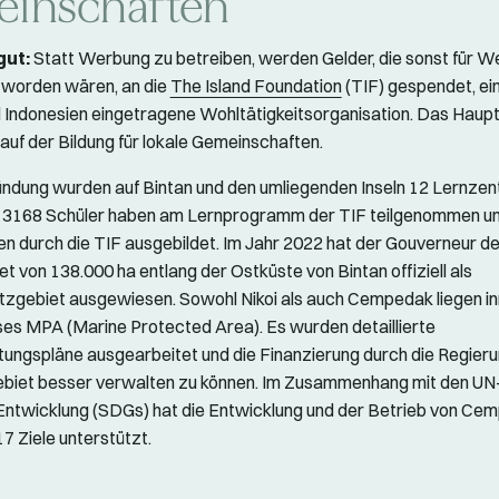
inschaften
gut:
Statt Werbung zu betreiben, werden Gelder, die sonst für 
worden wären, an die
The Island Foundation
(TIF) gespendet, ein
 Indonesien eingetragene Wohltätigkeitsorganisation. Das Hau
 auf der Bildung für lokale Gemeinschaften.
ründung wurden auf Bintan und den umliegenden Inseln 12 Lernzen
t, 3168 Schüler haben am Lernprogramm der TIF teilgenommen u
n durch die TIF ausgebildet. Im Jahr 2022 hat der Gouverneur de
et von 138.000 ha entlang der Ostküste von Bintan offiziell als
gebiet ausgewiesen. Sowohl Nikoi als auch Cempedak liegen in
es MPA (Marine Protected Area). Es wurden detaillierte
ungspläne ausgearbeitet und die Finanzierung durch die Regieru
biet besser verwalten zu können. Im Zusammenhang mit den UN-
Entwicklung (SDGs) hat die Entwicklung und der Betrieb von Ce
17 Ziele unterstützt.