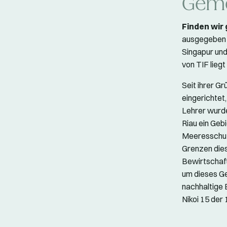
Geme
Finden wir 
ausgegeben 
Singapur und
von TIF liegt
Seit ihrer G
eingerichte
Lehrer wurde
Riau ein Gebi
Meeresschutz
Grenzen dies
Bewirtschaft
um dieses Ge
nachhaltige 
Nikoi 15 der 