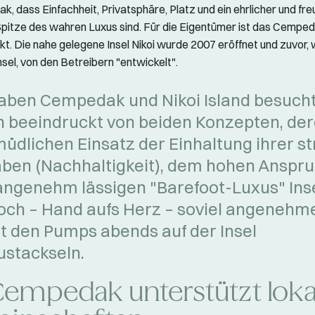
, dass Einfachheit, Privatsphäre, Platz und ein ehrlicher und fre
Spitze des wahren Luxus sind. Für die Eigentümer ist das Cempe
kt. Die nahe gelegene Insel Nikoi wurde 2007 eröffnet und zuvor, 
el, von den Betreibern "entwickelt".
aben Cempedak und Nikoi Island besuch
 beeindruckt von beiden Konzepten, de
üdlichen Einsatz der Einhaltung ihrer s
ben (Nachhaltigkeit), dem hohen Anspr
ngenehm lässigen "Barefoot-Luxus" Inse
och – Hand aufs Herz – soviel angenehmer
it den Pumps abends auf der Insel
stackseln.
Cempedak unterstützt loka