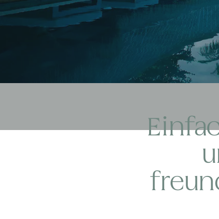
Einfac
u
freun