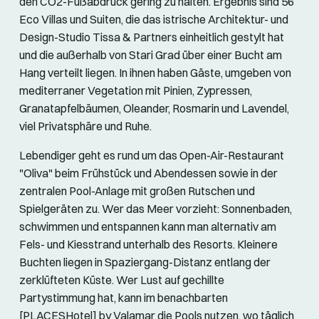
den CO2-Fußabdruck gering zu halten. Ergebnis sind 56
Eco Villas und Suiten, die das istrische Architektur- und
Design-Studio Tissa & Partners einheitlich gestylt hat
und die außerhalb von Stari Grad über einer Bucht am
Hang verteilt liegen. In ihnen haben Gäste, umgeben von
mediterraner Vegetation mit Pinien, Zypressen,
Granatapfelbäumen, Oleander, Rosmarin und Lavendel,
viel Privatsphäre und Ruhe.
Lebendiger geht es rund um das Open-Air-Restaurant
"Oliva" beim Frühstück und Abendessen sowie in der
zentralen Pool-Anlage mit großen Rutschen und
Spielgeräten zu. Wer das Meer vorzieht: Sonnenbaden,
schwimmen und entspannen kann man alternativ am
Fels- und Kiesstrand unterhalb des Resorts. Kleinere
Buchten liegen in Spaziergang-Distanz entlang der
zerklüfteten Küste. Wer Lust auf gechillte
Partystimmung hat, kann im benachbarten
[PLACESHotel] by Valamar die Pools nutzen, wo täglich