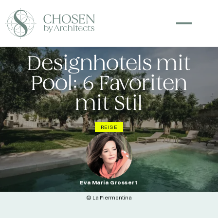
Designhotels mit
Pool: 6 Favoriten
mit Stil
REISE
Eva Maria Grossert
© La Fiermontina