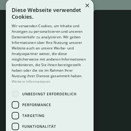
×
Diese Webseite verwendet
Cookies.
Wir verwenden Cookies, um Inhalte und
Anzeigen zu personalisieren und unseren
Datenverkehr zu analysieren. Wir geben
Informationen über Ihre Nutzung unserer
Website auch an unsere Werbe- und
Analysepartner weiter, die diese
About
möglicherweise mit anderen Informationen
Hotelberatung
kombinieren, die Sie ihnen bereitgestellt
Mediadaten
haben oder die sie im Rahmen Ihrer
Nutzung ihrer Dienste gesammelt haben.
Instagram
Weitere Informationen
Pinterest
UNBEDINGT ERFORDERLICH
LinkedIn
Facebook
PERFORMANCE
TARGETING
FUNKTIONALITÄT