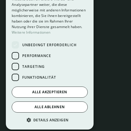
Analysepartner weiter, die diese
About
möglicherweise mit anderen Informationen
Hotelberatung
kombinieren, die Sie ihnen bereitgestellt
Mediadaten
haben oder die sie im Rahmen Ihrer
Nutzung ihrer Dienste gesammelt haben.
Instagram
Weitere Informationen
Pinterest
UNBEDINGT ERFORDERLICH
LinkedIn
Facebook
PERFORMANCE
TARGETING
FUNKTIONALITÄT
ALLE AKZEPTIEREN
Impressum
ALLE ABLEHNEN
Datenschutz
Cookie Einstellungen
DETAILS ANZEIGEN