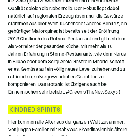
in Szene gesetzt werden. Fleisch und Fisch in bester
Qualität spielen die Nebenrolle. Der Fokus liegt dabei
natürlich auf regionalen Erzeugnissen; nur die Gewürze
stammen aus aller Welt. Küchenchef Andrés Benítez, ein
gebürtiger Mallorquiner, ist bereits seit der Eröffnung
2018 Chefkoch des Botànic Restaurant und gilt seitdem
als Vorreiter der gesunden Küche. Mit mehr als 16
Jahren Erfahrung in Sterne-Restaurants, wie dem Nerua
in Bilbao oder dem Sergi Arola Gastro in Madrid, schafft
er es, Gemüse auf ein völlig neues Level zu heben und zu
raffinierten, außergewöhnlichen Gerichten zu
komponieren. Das Botànic ist übrigens auch bei
Einheimischen sehr beliebt. #GreenIsTheNewSexy ;-)
KINDRED SPIRITS
Hier kommen alle Alter aus der ganzen Welt zusammen.
Von jungen Familien mit Baby aus Skandinavien bis ältere