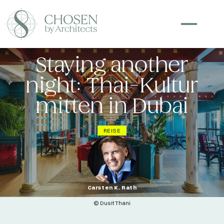
Staying another
night: Thai-Kultur
mitten in Dubai
REISE
Carsten K. Rath
© Dusit Thani