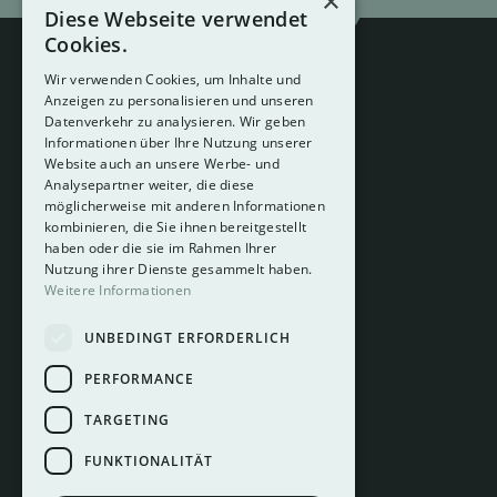
×
Diese Webseite verwendet
Cookies.
Wir verwenden Cookies, um Inhalte und
Anzeigen zu personalisieren und unseren
Datenverkehr zu analysieren. Wir geben
Informationen über Ihre Nutzung unserer
Website auch an unsere Werbe- und
Analysepartner weiter, die diese
About
möglicherweise mit anderen Informationen
Hotelberatung
kombinieren, die Sie ihnen bereitgestellt
Mediadaten
haben oder die sie im Rahmen Ihrer
Nutzung ihrer Dienste gesammelt haben.
Instagram
Weitere Informationen
Pinterest
UNBEDINGT ERFORDERLICH
LinkedIn
Facebook
PERFORMANCE
TARGETING
FUNKTIONALITÄT