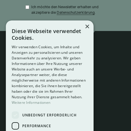
Ich möchte den Newsletter erhalten und
akzeptiere die
Datenschutzerklärung
.
×
Diese Webseite verwendet
Cookies.
Wir verwenden Cookies, um Inhalte und
Anzeigen zu personalisieren und unseren
Datenverkehr zu analysieren. Wir geben
Informationen über Ihre Nutzung unserer
Website auch an unsere Werbe- und
Analysepartner weiter, die diese
About
möglicherweise mit anderen Informationen
Hotelberatung
kombinieren, die Sie ihnen bereitgestellt
Mediadaten
haben oder die sie im Rahmen Ihrer
Nutzung ihrer Dienste gesammelt haben.
Instagram
Weitere Informationen
Pinterest
UNBEDINGT ERFORDERLICH
LinkedIn
Facebook
PERFORMANCE