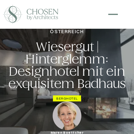
ÖSTERREICH
Wiesergut |
Hinterglemm:
Designhotel mit ein
exquisitem Badhaus
BERGHOTEL
Maren Boettcher