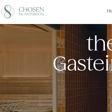
Ho
th
Gastei