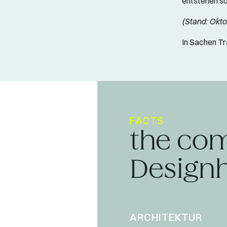
entstehen so
(Stand: Okto
In Sachen Tr
FACTS
the com
Designh
ARCHITEKTUR