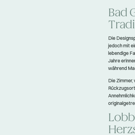
Bad 
Trad
Die Designsp
jedoch mit e
lebendige Fa
Jahre erinne
während Mate
Die Zimmer, 
Rückzugsorte
Annehmlichk
originalgetr
Lobb
Herz