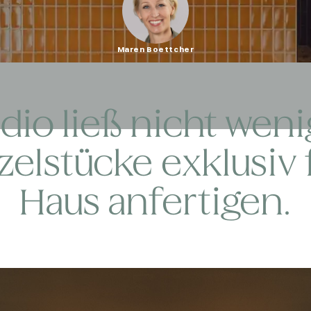
Maren Boettcher
io ließ nicht weni
nzelstücke exklusiv 
Haus anfertigen.