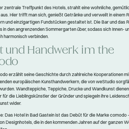
er zentrale Treffpunkt des Hotels, strahlt eine wohnliche, gemütli
us. Hier trifft man sich, genießt Getränke und verweilt in einem 
rn und einzigartigen Fundstücken gestaltet ist. Die Bar und das 
s in den angrenzenden Sommergarten über, sodass sich Innen- u
h harmonisch verbinden.
t und Handwerk im the
odo
do erzählt seine Geschichte durch zahlreiche Kooperationen m
enden europäischen Kunsthandwerkern, die von weStudio sorgfäl
wurden. Wandteppiche, Teppiche, Drucke und Wandkunst dienen 
für die Lieblingskünstler der Gründer und spiegeln ihre Leidensch
nst wider.
: Das Hotel in Bad Gastein ist das Debüt für die Marke comodo 
von Designhotels, die in den kommenden Jahren auf der ganzen W