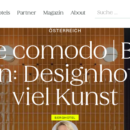
Search
tels
Partner
Magazin
About
ÖSTERREICH
e comodo | 
n: Designho
viel Kunst
BERGHOTEL