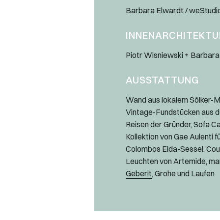
Barbara Elwardt / weStudi
INNENARCHITEKTU
Piotr Wisniewski + Barbara
AUSSTATTUNG
Wand aus lokalem Sölker-M
Vintage-Fundstücken aus d
Reisen der Gründer, Sofa Ca
Kollektion von Gae Aulenti fü
Colombos Elda-Sessel, Cou
Leuchten von Artemide, mar
Geberit
, Grohe und Laufen