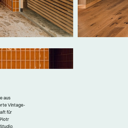
ce aus
erte Vintage-
ft für
Piotr
Studio
.