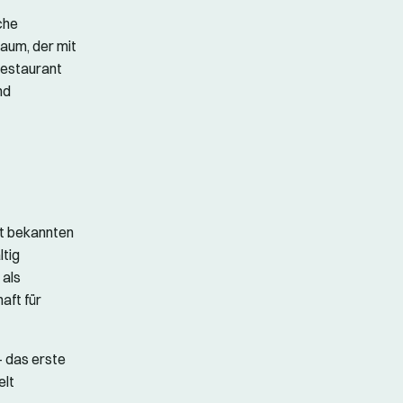
che
Raum, der mit
Restaurant
nd
it bekannten
tig
als
aft für
– das erste
elt