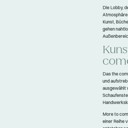
Die Lobby, d
Atmosphäre a
Kunst, Büche
gehen nahtlo
Außenbereic
Kuns
com
Das the como
und aufstreb
ausgewählt 
Schaufenster 
Handwerksku
More to come
einer Reihe 