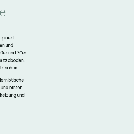
he
piriert,
en und
60er und 70er
rrazzoboden,
treichen.
ernistische
 und bieten
heizung und