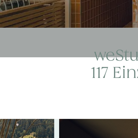
weStud
117 Ei