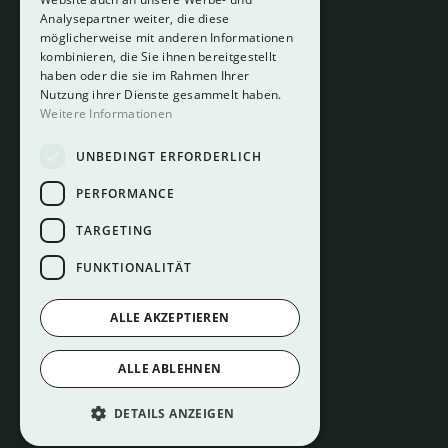
Analysepartner weiter, die diese
About
möglicherweise mit anderen Informationen
Hotelberatung
kombinieren, die Sie ihnen bereitgestellt
Mediadaten
haben oder die sie im Rahmen Ihrer
Nutzung ihrer Dienste gesammelt haben.
Instagram
Weitere Informationen
Pinterest
UNBEDINGT ERFORDERLICH
LinkedIn
Facebook
PERFORMANCE
TARGETING
FUNKTIONALITÄT
ALLE AKZEPTIEREN
Impressum
ALLE ABLEHNEN
Datenschutz
Cookie Einstellungen
DETAILS ANZEIGEN