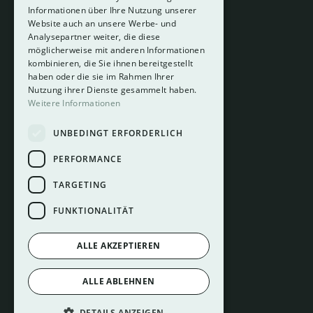
Informationen über Ihre Nutzung unserer
Website auch an unsere Werbe- und
Analysepartner weiter, die diese
About
möglicherweise mit anderen Informationen
Hotelberatung
kombinieren, die Sie ihnen bereitgestellt
Mediadaten
haben oder die sie im Rahmen Ihrer
Nutzung ihrer Dienste gesammelt haben.
Instagram
Weitere Informationen
Pinterest
UNBEDINGT ERFORDERLICH
LinkedIn
Facebook
PERFORMANCE
TARGETING
FUNKTIONALITÄT
ALLE AKZEPTIEREN
Impressum
ALLE ABLEHNEN
Datenschutz
Cookie Einstellungen
DETAILS ANZEIGEN