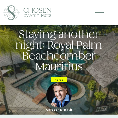
Staying another
night: Royal Palm
Beachcomber
Mauritius
REISE
Carsten K. Rath