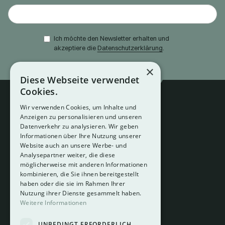
Ich möchte den Newsletter erhalten und
akzeptiere die
Datenschutzerklärung
.
×
Diese Webseite verwendet
Cookies.
Wir verwenden Cookies, um Inhalte und
Anzeigen zu personalisieren und unseren
Datenverkehr zu analysieren. Wir geben
Informationen über Ihre Nutzung unserer
Website auch an unsere Werbe- und
Analysepartner weiter, die diese
About
möglicherweise mit anderen Informationen
Hotelberatung
kombinieren, die Sie ihnen bereitgestellt
Mediadaten
haben oder die sie im Rahmen Ihrer
Nutzung ihrer Dienste gesammelt haben.
Instagram
Weitere Informationen
Pinterest
UNBEDINGT ERFORDERLICH