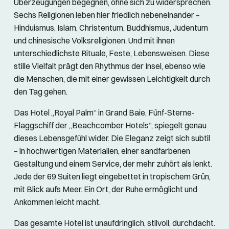
Überzeugungen begegnen, ohne sich zu widersprechen.
Sechs Religionen leben hier friedlich nebeneinander –
Hinduismus, Islam, Christentum, Buddhismus, Judentum
und chinesische Volksreligionen. Und mit ihnen
unterschiedlichste Rituale, Feste, Lebensweisen. Diese
stille Vielfalt prägt den Rhythmus der Insel, ebenso wie
die Menschen, die mit einer gewissen Leichtigkeit durch
den Tag gehen.
Das Hotel „Royal Palm“ in Grand Baie, Fünf-Sterne-
Flaggschiff der „Beachcomber Hotels“, spiegelt genau
dieses Lebensgefühl wider. Die Eleganz zeigt sich subtil
– in hochwertigen Materialien, einer sandfarbenen
Gestaltung und einem Service, der mehr zuhört als lenkt.
Jede der 69 Suiten liegt eingebettet in tropischem Grün,
mit Blick aufs Meer. Ein Ort, der Ruhe ermöglicht und
Ankommen leicht macht.
Das gesamte Hotel ist unaufdringlich, stilvoll, durchdacht.