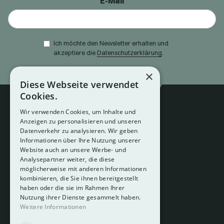
E-Mail
Ich möchte den Newsletter erhalten und
akzeptiere die
Datenschutzerklärung
.
×
Diese Webseite verwendet
Cookies.
Wir verwenden Cookies, um Inhalte und
Anzeigen zu personalisieren und unseren
Datenverkehr zu analysieren. Wir geben
Informationen über Ihre Nutzung unserer
Website auch an unsere Werbe- und
Analysepartner weiter, die diese
About
möglicherweise mit anderen Informationen
Hotelberatung
kombinieren, die Sie ihnen bereitgestellt
Mediadaten
haben oder die sie im Rahmen Ihrer
Nutzung ihrer Dienste gesammelt haben.
Instagram
Weitere Informationen
Pinterest