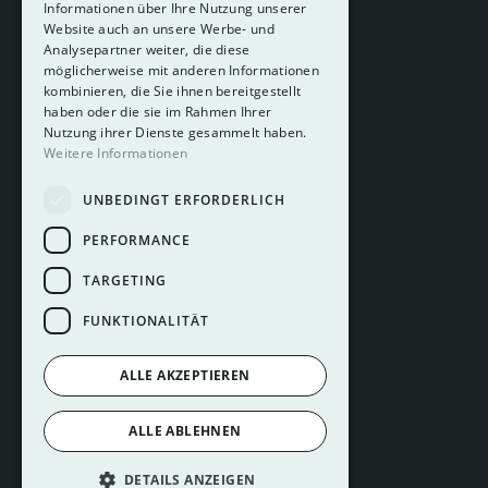
Informationen über Ihre Nutzung unserer
Website auch an unsere Werbe- und
Analysepartner weiter, die diese
About
möglicherweise mit anderen Informationen
Hotelberatung
kombinieren, die Sie ihnen bereitgestellt
Mediadaten
haben oder die sie im Rahmen Ihrer
Nutzung ihrer Dienste gesammelt haben.
Instagram
Weitere Informationen
Pinterest
UNBEDINGT ERFORDERLICH
LinkedIn
Facebook
PERFORMANCE
TARGETING
FUNKTIONALITÄT
ALLE AKZEPTIEREN
Impressum
ALLE ABLEHNEN
Datenschutz
Cookie Einstellungen
DETAILS ANZEIGEN