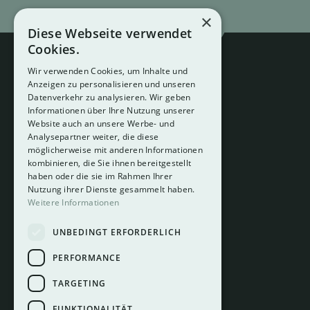
×
Diese Webseite verwendet
Cookies.
Wir verwenden Cookies, um Inhalte und
Anzeigen zu personalisieren und unseren
Datenverkehr zu analysieren. Wir geben
Informationen über Ihre Nutzung unserer
Website auch an unsere Werbe- und
Analysepartner weiter, die diese
About
möglicherweise mit anderen Informationen
Hotelberatung
kombinieren, die Sie ihnen bereitgestellt
Mediadaten
haben oder die sie im Rahmen Ihrer
Nutzung ihrer Dienste gesammelt haben.
Instagram
Weitere Informationen
Pinterest
UNBEDINGT ERFORDERLICH
LinkedIn
Facebook
PERFORMANCE
TARGETING
FUNKTIONALITÄT