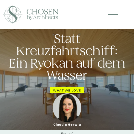
Statt
Kreuzfahrtschiff:
Ein Ryokan auf dem
Wasser
WHAT WE LOVE
Claudia Herwig
© guntû