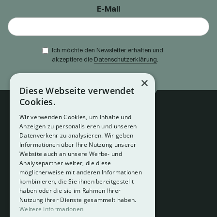
E-Mail
Ich möchte den Newsletter erhalten und
akzeptiere die
Datenschutzerklärung
.
×
Diese Webseite verwendet
Cookies.
Wir verwenden Cookies, um Inhalte und
Anzeigen zu personalisieren und unseren
Datenverkehr zu analysieren. Wir geben
Informationen über Ihre Nutzung unserer
Website auch an unsere Werbe- und
Analysepartner weiter, die diese
About
möglicherweise mit anderen Informationen
Hotelberatung
kombinieren, die Sie ihnen bereitgestellt
Mediadaten
haben oder die sie im Rahmen Ihrer
Nutzung ihrer Dienste gesammelt haben.
Instagram
Weitere Informationen
Pinterest