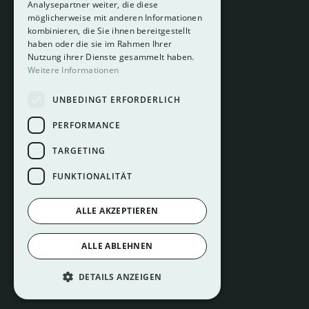
Analysepartner weiter, die diese
About
möglicherweise mit anderen Informationen
Hotelberatung
kombinieren, die Sie ihnen bereitgestellt
Mediadaten
haben oder die sie im Rahmen Ihrer
Nutzung ihrer Dienste gesammelt haben.
Instagram
Weitere Informationen
Pinterest
UNBEDINGT ERFORDERLICH
LinkedIn
Facebook
PERFORMANCE
TARGETING
FUNKTIONALITÄT
ALLE AKZEPTIEREN
Impressum
ALLE ABLEHNEN
Datenschutz
Cookie Einstellungen
DETAILS ANZEIGEN