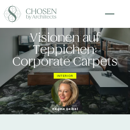
Visionen auf
Teppichen:
Corporate Carpets
INTERIOR
Regine Geibel