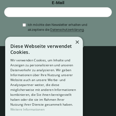
E-Mail
Ich möchte den Newsletter erhalten und
akzeptiere die
Datenschutzerklärung
.
×
Diese Webseite verwendet
Cookies.
Wir verwenden Cookies, um Inhalte und
Anzeigen zu personalisieren und unseren
Datenverkehr zu analysieren. Wir geben
Informationen über Ihre Nutzung unserer
Website auch an unsere Werbe- und
Analysepartner weiter, die diese
About
möglicherweise mit anderen Informationen
Hotelberatung
kombinieren, die Sie ihnen bereitgestellt
Mediadaten
haben oder die sie im Rahmen Ihrer
Nutzung ihrer Dienste gesammelt haben.
Instagram
Weitere Informationen
Pinterest