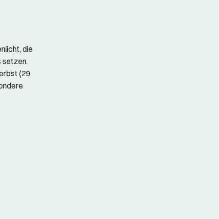
icht, die
 setzen.
erbst (29.
sondere