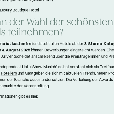
Luxury Boutique Hotel
an der Wahl der schönsten
ls teilnehmen?
me ist kostenfrei
und steht allen Hotels ab der
3-Sterne-Kate
m
4. August 2025
können Bewerbungen eingereicht werden. Eine
Jury entscheidet anschließend über die Preisträgerinnen und Pre
ndependent Hotel Show Munich" selbst versteht sich als Treffpun
e
Hoteliers
und Gastgeber, die sich mit aktuellen Trends, neuen Pr
en der Branche auseinandersetzen. Die Verleihung der Awards b
hepunkte der Veranstaltung.
rmationen gibt es
hier
.