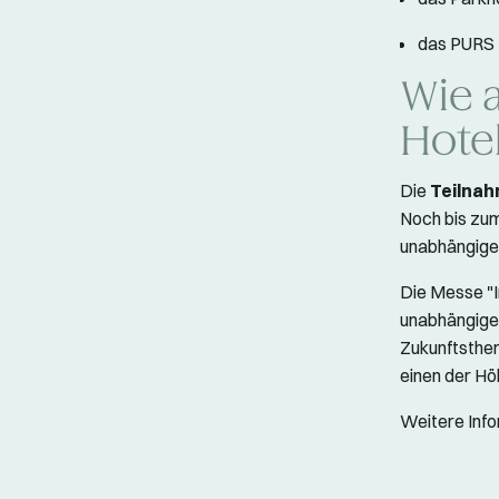
das PURS 
Wie 
Hote
Die
Teilnah
Noch bis zu
unabhängige 
Die Messe "I
unabhängig
Zukunftsthem
einen der Hö
Weitere Info