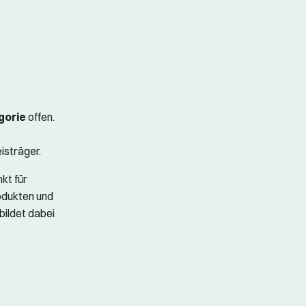
gorie
offen.
isträger.
kt für
odukten und
ildet dabei