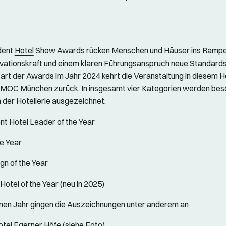
dent
Hotel
Show Awards rücken Menschen und Häuser ins Rampenl
ovationskraft und einem klaren Führungsanspruch neue Standards
rt der Awards im Jahr 2024 kehrt die Veranstaltung in diesem H
s MOC München zurück. In insgesamt vier Kategorien werden be
n der Hotellerie ausgezeichnet:
t Hotel Leader of the Year
he Year
gn of the Year
otel of the Year (neu in 2025)
nen Jahr gingen die Auszeichnungen unter anderem an
tel Egerner Höfe (siehe Foto)