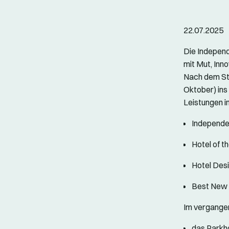
22.07.2025
Die Indepen
mit Mut, Inn
Nach dem Sta
Oktober) in
Leistungen i
Independen
Hotel of t
Hotel Desi
Best New H
Im vergange
das Parkho