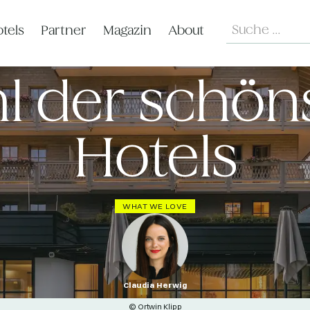
Search
tels
Partner
Magazin
About
l der schön
Hotels
WHAT WE LOVE
Claudia Herwig
© Ortwin Klipp