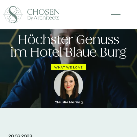
Höchster Genuss
im Hotel Blaue Burg
WHAT WE LOVE
Claudia Herwig
20.06.2023