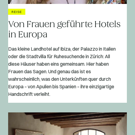
REISE
Von Frauen geführte Hotels
in Europa
Das kleine Landhotel auf Ibiza, der Palazzo in Italien
oder die Stadtvilla für Ruhesuchende in Zürich: All
diese Häuser haben eins gemeinsam. Hier haben
Frauen das Sagen. Und genau das ist es
wahrscheinlich, was den Unterkünften quer durch
Europa – von Apulien bis Spanien – ihre einzigartige
Handschrift verleiht.