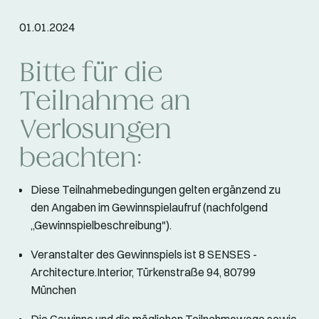
01.01.2024
Bitte für die
Teilnahme an
Verlosungen
beachten:
Diese Teilnahmebedingungen gelten ergänzend zu
den Angaben im Gewinnspielaufruf (nachfolgend
„Gewinnspielbeschreibung").
Veranstalter des Gewinnspiels ist 8 SENSES -
Architecture.Interior, Türkenstraße 94, 80799
München