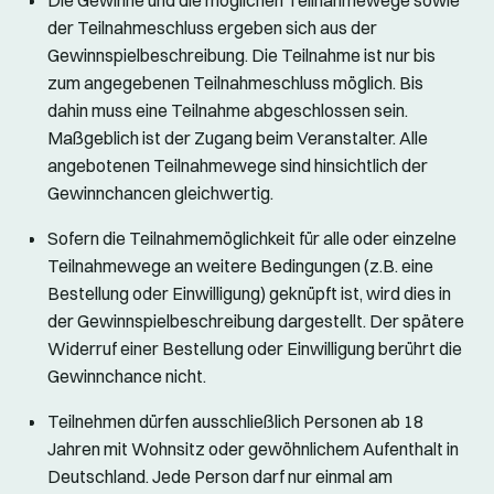
Die Gewinne und die möglichen Teilnahmewege sowie
der Teilnahmeschluss ergeben sich aus der
Gewinnspielbeschreibung. Die Teilnahme ist nur bis
zum angegebenen Teilnahmeschluss möglich. Bis
dahin muss eine Teilnahme abgeschlossen sein.
Maßgeblich ist der Zugang beim Veranstalter. Alle
angebotenen Teilnahmewege sind hinsichtlich der
Gewinnchancen gleichwertig.
Sofern die Teilnahmemöglichkeit für alle oder einzelne
Teilnahmewege an weitere Bedingungen (z.B. eine
Bestellung oder Einwilligung) geknüpft ist, wird dies in
der Gewinnspielbeschreibung dargestellt. Der spätere
Widerruf einer Bestellung oder Einwilligung berührt die
Gewinnchance nicht.
Teilnehmen dürfen ausschließlich Personen ab 18
Jahren mit Wohnsitz oder gewöhnlichem Aufenthalt in
Deutschland. Jede Person darf nur einmal am