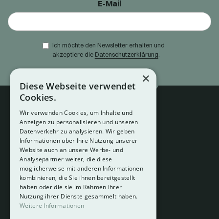
E-Mail
Ich möchte den Newsletter erhalten und
akzeptiere die
Datenschutzerklärung
.
×
Diese Webseite verwendet
Cookies.
Wir verwenden Cookies, um Inhalte und
Anzeigen zu personalisieren und unseren
Datenverkehr zu analysieren. Wir geben
Informationen über Ihre Nutzung unserer
Website auch an unsere Werbe- und
Analysepartner weiter, die diese
About
möglicherweise mit anderen Informationen
Hotelberatung
kombinieren, die Sie ihnen bereitgestellt
Mediadaten
haben oder die sie im Rahmen Ihrer
Nutzung ihrer Dienste gesammelt haben.
Instagram
Weitere Informationen
Pinterest