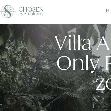
Ho
Villa 
Only 
z