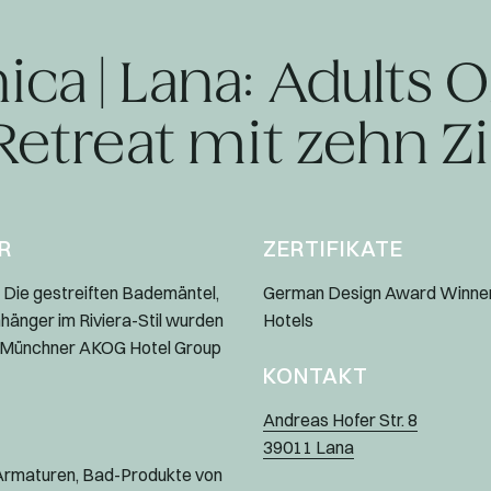
nica | Lana: Adults 
 Retreat mit zehn
R
ZERTIFIKATE
 Die gestreiften Bademäntel,
German Design Award Winner
hänger im Riviera-Stil wurden
Hotels
der Münchner AKOG Hotel Group
KONTAKT
Andreas Hofer Str. 8
39011 Lana
Armaturen, Bad-Produkte von