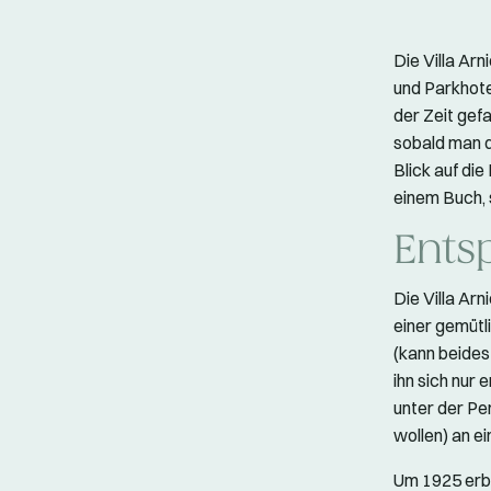
Die Villa Ar
und Parkhote
der Zeit gef
sobald man d
Blick auf die
einem Buch, 
Ents
Die Villa Arn
einer gemütl
(kann beides
ihn sich nur
unter der Per
wollen) an 
Um 1925 erbau