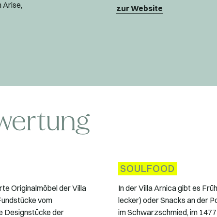
 Arise,
zur Website
wertung
SOULFOOD
rte Originalmöbel der Villa
In der Villa Arnica gibt es Frü
f Fundstücke vom
lecker) oder Snacks an der P
e Designstücke der
im Schwarzschmied, im 1477 