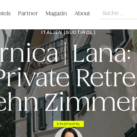
Search
tels
Partner
Magazin
About
ITALIEN (SÜDTIROL)
Arnica | Lana:
Private Retre
ehn Zimme
STADTHOTEL