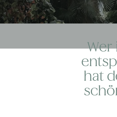
Wer 
entsp
hat d
schön