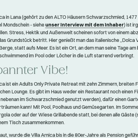
nica in Lana (gehört zu den ALTO Häusern Schwarzschmied, 1477 
l Mondschein - siehe
unser Interview mit dem Inhaber
) ist i
allen. Stress, Hektik und Außenwelt scheinen sofort von einem abz
as Grundstück betritt. Hier genießt man das italienische „Dolca V
 Berge, statt aufs Meer. Es ist ein Ort, an dem man seine Tage am
schwimmend im Pool oder Löcher in die Luft starrend verbringt.
pannter Vibe!
ica ist ein Adults Only Private Retreat mit zehn Zimmern, breiten 
ichen Lounge. Es gibt im Haus weder ein Restaurant noch einen 
 nebenan im Schwarzschmied genutzt werden), dafür einen Gart
 erträumen kann! Mit Pool, Poolhaus und Gemüsegarten. Im Somme
gola oder auf der Wiese Grillabende statt, bei denen alle Gäste (
einem Tisch zusammenkommen.
t, wurde die Villa Arnica bis in die 80er-Jahre als Pension geführt