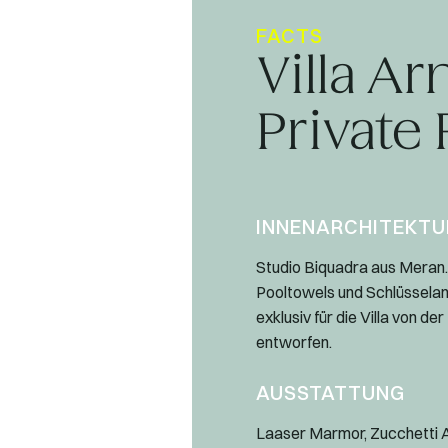
FACTS
Villa Ar
Private
INNENARCHITEKTU
Studio Biquadra aus Meran.
Pooltowels und Schlüsselan
exklusiv für die Villa von 
entworfen.
AUSSTATTUNG
Laaser Marmor, Zucchetti 