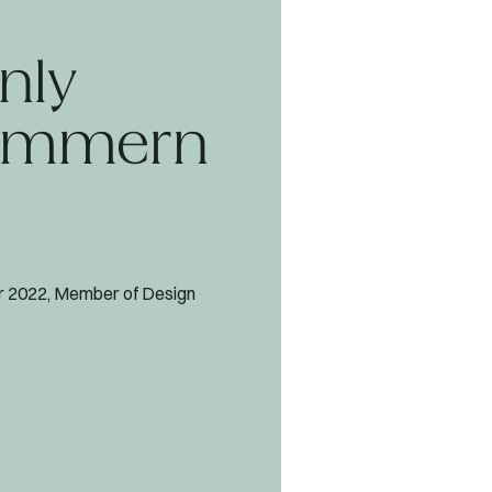
Only
 Zimmern
 2022, Member of Design