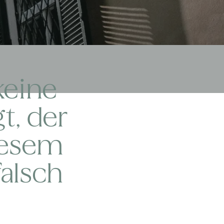
keine
t, der
diesem
falsch