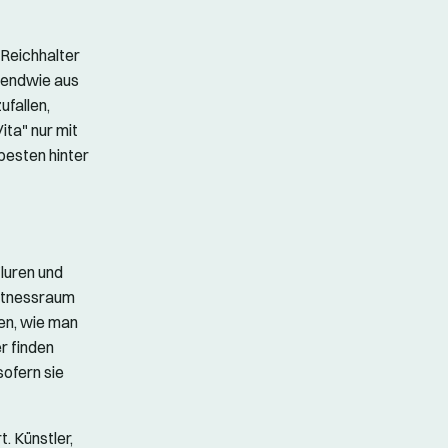
Reichhalter
rgendwie aus
ufallen,
ita" nur mit
 besten hinter
Fluren und
Fitnessraum
en, wie man
r finden
sofern sie
. Künstler,