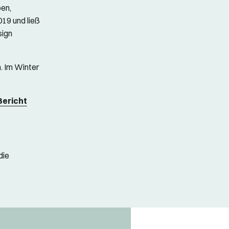
ben,
019 und ließ
sign
n. Im Winter
Bericht
die