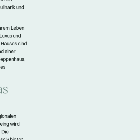
ulinarik und
ihrem Leben
 Luxus und
s Hauses sind
d einer
Treppenhaus,
ses
as
gionalen
eing wird
: Die
ssiv bietet