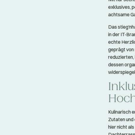
exklusives, p
achtsame Ga
Das stieg'nh
in der IT-Br
echte Herzli
geprägt von 
reduzierten,
dessen orga
widerspiegel
Inklu
Hoch
Kulinarisch 
Zutaten und 
hier nicht a
Dachterrasse