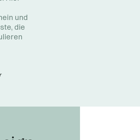
hein und
ste, die
ulieren
r