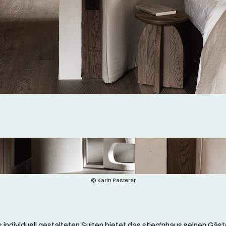
© Karin Pasterer
 individuell gestalteten Suiten bietet das stieg'nhaus seinen Gäst