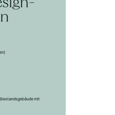
esign-
en
en)
s Bestandsgebäude mit