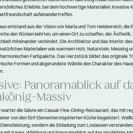
ersönliches Erlebnis, bei dem hochwertige Materialien, kreative K
stfreundschaft aufeinandertreffen.
aus entstand aus der Vision von Maria und Tom Heidenreich, die 
anche den Rücken kehrten, um einen Ort zu schaffen, der Ästhetik,
chkeit miteinander verbindet. Die Architektur und das Interior de
natürlichen Materialien wie warmem Holz, Naturstein, Messing un
 harmonischen Farbpalette. Das Herzstück bildet das originale 
nische Formen und abgerundete Wände den Charakter des Hau
n.
sive: Panoramablick auf d
könig-Massiv
erwartet die Gäste ein Casual-Fine-Dining-Restaurant, das mit re
einer von den fünf Elementen inspirierten Küche begeistert. Wellb
ls Dienstleistung, sondern als Einladung zum Loslassen verstanden
 mit Sauna, Whirlpool und Panoramablick auf das Hochkönig-Ma