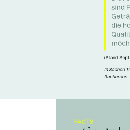
sind 
Geträ
die h
Quali
möch
(Stand: Sep
In Sachen Tr
Recherche.
FACTS