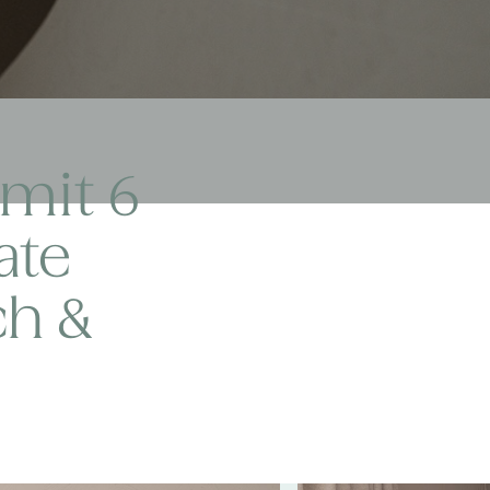
mit 6
ate
ch &