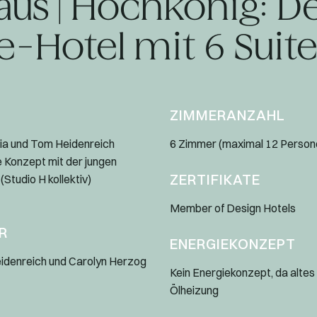
aus | Hochkönig: D
e-Hotel mit 6 Suit
ZIMMERANZAHL
ia und Tom Heidenreich
6 Zimmer (maximal 12 Person
 Konzept mit der jungen
ZERTIFIKATE
Studio H kollektiv)
Member of Design Hotels
R
ENERGIEKONZEPT
eidenreich und Carolyn Herzog
Kein Energiekonzept, da alte
Ölheizung