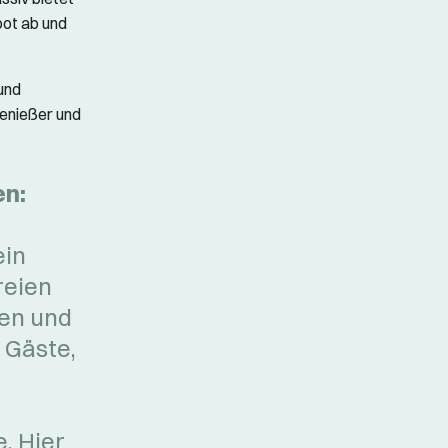
bot ab und
und
Genießer und
en:
ein
reien
en und
 Gäste,
e. Hier