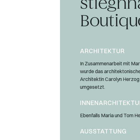
stiegnh
Boutiqu
ARCHITEKTUR
In Zusammenarbeit mit Mar
wurde das architektonische
Architektin Carolyn Herzog (
umgesetzt.
INNENARCHITEKTU
Ebenfalls Maria und Tom H
AUSSTATTUNG