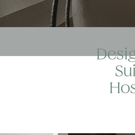
Desi
Su
Hos