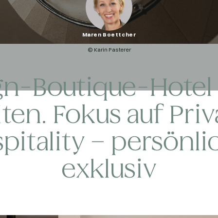
Maren Boettcher
© Karin Pasterer
gn-Boutique-Hotel 
iten. Fokus auf Priv
pitality – persönli
exklusiv