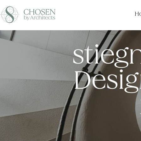
Ho
stieg
Desig