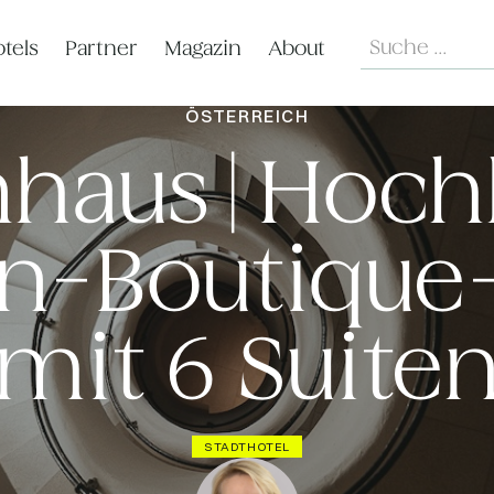
Search
tels
Partner
Magazin
About
ÖSTERREICH
nhaus | Hoch
n-Boutique
mit 6 Suite
STADTHOTEL