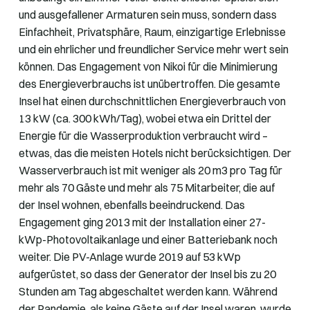
und ausgefallener Armaturen sein muss, sondern dass
Einfachheit, Privatsphäre, Raum, einzigartige Erlebnisse
und ein ehrlicher und freundlicher Service mehr wert sein
können. Das Engagement von Nikoi für die Minimierung
des Energieverbrauchs ist unübertroffen. Die gesamte
Insel hat einen durchschnittlichen Energieverbrauch von
13 kW (ca. 300 kWh/Tag), wobei etwa ein Drittel der
Energie für die Wasserproduktion verbraucht wird –
etwas, das die meisten Hotels nicht berücksichtigen. Der
Wasserverbrauch ist mit weniger als 20 m3 pro Tag für
mehr als 70 Gäste und mehr als 75 Mitarbeiter, die auf
der Insel wohnen, ebenfalls beeindruckend. Das
Engagement ging 2013 mit der Installation einer 27-
kWp-Photovoltaikanlage und einer Batteriebank noch
weiter. Die PV-Anlage wurde 2019 auf 53 kWp
aufgerüstet, so dass der Generator der Insel bis zu 20
Stunden am Tag abgeschaltet werden kann. Während
der Pandemie, als keine Gäste auf der Insel waren, wurde