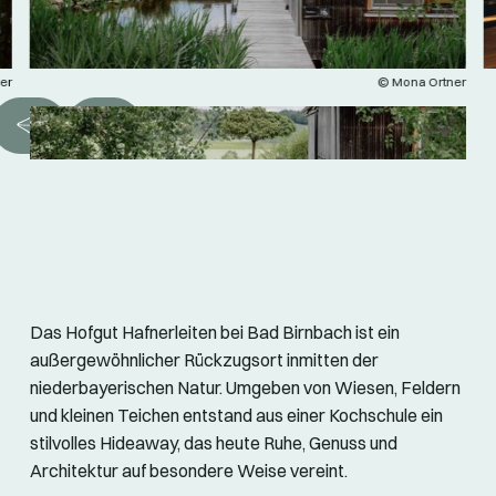
er
© Mona Ortner
Das Hofgut Hafnerleiten bei Bad Birnbach ist ein
außergewöhnlicher Rückzugsort inmitten der
niederbayerischen Natur. Umgeben von Wiesen, Feldern
und kleinen Teichen entstand aus einer Kochschule ein
stilvolles Hideaway, das heute Ruhe, Genuss und
Architektur auf besondere Weise vereint.