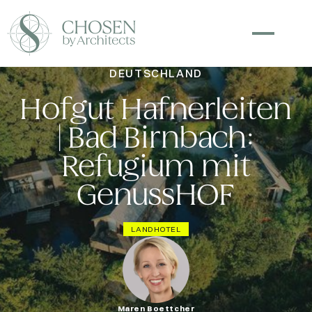
DEUTSCHLAND
Hofgut Hafnerleiten
| Bad Birnbach:
Refugium mit
GenussHOF
LANDHOTEL
Maren Boettcher