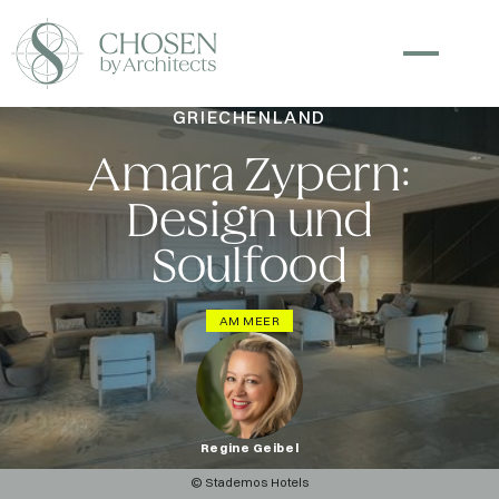
GRIECHENLAND
Amara Zypern:
Design und
Soulfood
AM MEER
Regine Geibel
© Stademos Hotels