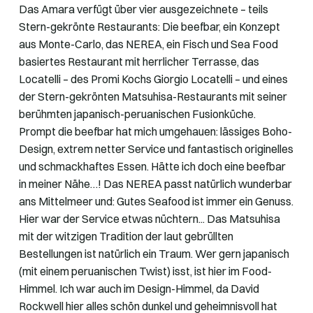
Das Amara verfügt über vier ausgezeichnete – teils
Stern-gekrönte Restaurants: Die beefbar, ein Konzept
aus Monte-Carlo, das NEREA, ein Fisch und Sea Food
basiertes Restaurant mit herrlicher Terrasse, das
Locatelli – des Promi Kochs Giorgio Locatelli – und eines
der Stern-gekrönten Matsuhisa-Restaurants mit seiner
berühmten japanisch-peruanischen Fusionküche.
Prompt die beefbar hat mich umgehauen: lässiges Boho-
Design, extrem netter Service und fantastisch originelles
und schmackhaftes Essen. Hätte ich doch eine beefbar
in meiner Nähe…! Das NEREA passt natürlich wunderbar
ans Mittelmeer und: Gutes Seafood ist immer ein Genuss.
Hier war der Service etwas nüchtern... Das Matsuhisa
mit der witzigen Tradition der laut gebrüllten
Bestellungen ist natürlich ein Traum. Wer gern japanisch
(mit einem peruanischen Twist) isst, ist hier im Food-
Himmel. Ich war auch im Design-Himmel, da David
Rockwell hier alles schön dunkel und geheimnisvoll hat