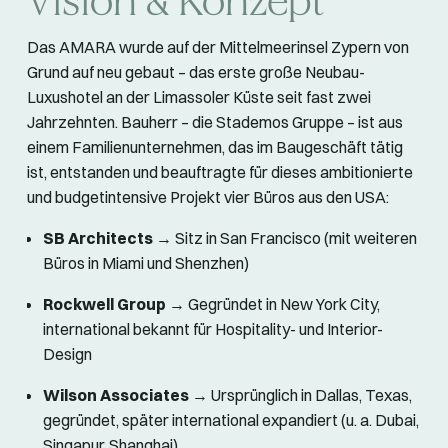
Vision & Konzept
Das AMARA wurde auf der Mittelmeerinsel Zypern von
Grund auf neu gebaut – das erste große Neubau-
Luxushotel an der Limassoler Küste seit fast zwei
Jahrzehnten. Bauherr – die Stademos Gruppe – ist aus
einem Familienunternehmen, das im Baugeschäft tätig
ist, entstanden und beauftragte für dieses ambitionierte
und budgetintensive Projekt vier Büros aus den USA:
SB Architects
→ Sitz in San Francisco (mit weiteren
Büros in Miami und Shenzhen)
Rockwell Group
→ Gegründet in New York City,
international bekannt für Hospitality- und Interior-
Design
Wilson Associates
→ Ursprünglich in Dallas, Texas,
gegründet, später international expandiert (u. a. Dubai,
Singapur, Shanghai)