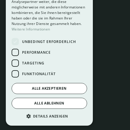
Analysepartner weiter, die diese
About
möglicherweise mit anderen Informationen
Hotelberatung
kombinieren, die Sie ihnen bereitgestellt
Mediadaten
haben oder die sie im Rahmen Ihrer
Nutzung ihrer Dienste gesammelt haben.
Instagram
Weitere Informationen
Pinterest
UNBEDINGT ERFORDERLICH
LinkedIn
Facebook
PERFORMANCE
TARGETING
FUNKTIONALITÄT
ALLE AKZEPTIEREN
Impressum
ALLE ABLEHNEN
Datenschutz
Cookie Einstellungen
DETAILS ANZEIGEN