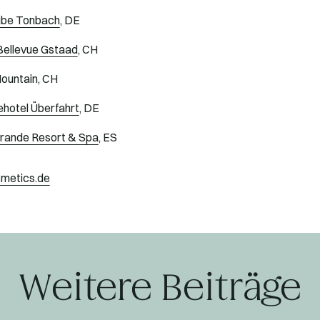
ube Tonbach
, DE
Bellevue Gstaad
, CH
Mountain, CH
ehotel Überfahrt
, DE
rande Resort & Spa
, ES
metics.de
Weitere Beiträge