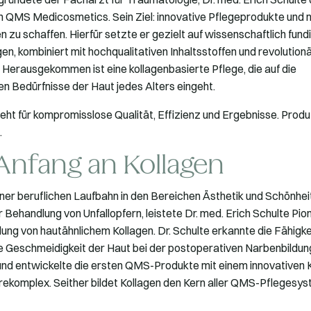
QMS Medicosmetics. Sein Ziel: innovative Pflegeprodukte und 
 zu schaffen. Hierfür setzte er gezielt auf wissenschaftlich fund
en, kombiniert mit hochqualitativen Inhaltsstoffen und revolution
 Herausgekommen ist eine kollagenbasierte Pflege, die auf die
n Bedürfnisse der Haut jedes Alters eingeht.
eht für kompromisslose Qualität, Effizienz und Ergebnisse. Produz
.
Anfang an Kollagen
er beruflichen Laufbahn in den Bereichen Ästhetik und Schönhei
 Behandlung von Unfallopfern, leistete Dr. med. Erich Schulte Pion
ng von hautähnlichem Kollagen. Dr. Schulte erkannte die Fähigke
ie Geschmeidigkeit der Haut bei der postoperativen Narbenbildun
nd entwickelte die ersten QMS-Produkte mit einem innovativen K
ekomplex. Seither bildet Kollagen den Kern aller QMS-Pflegesys