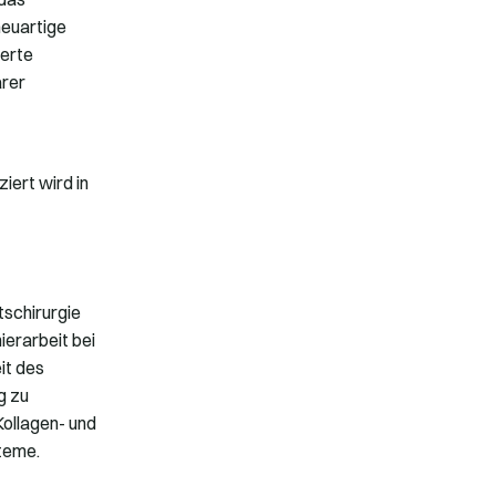
neuartige
ierte
ärer
iert wird in
tschirurgie
ierarbeit bei
it des
g zu
ollagen- und
teme.