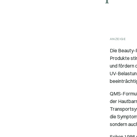
ANZEIGE
Die Beauty-P
Produkte sti
und fördern d
UV-Belastung
beeinträchtig
QMS-Formulie
der Hautbarr
Transportsys
die Symptome
sondern auch
Schon 1986 g