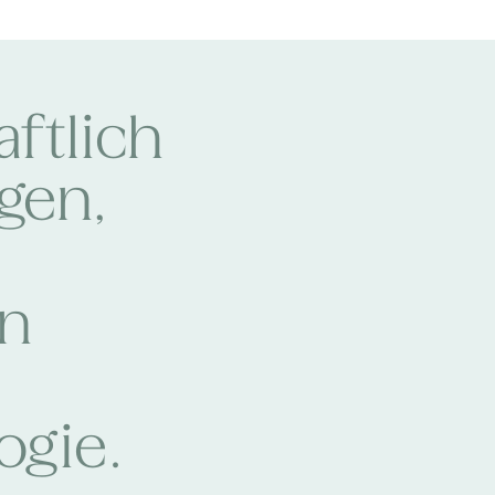
ftlich
gen,
en
ogie.