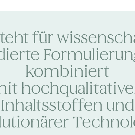
teht für wissenscha
dierte Formulierun
kombiniert
it hochqualitativ
Inhaltsstoffen und
lutionärer Technol