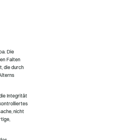
pa. Die
ren Falten
t, die durch
Alterns
ie Integrität
ontrolliertes
ache, nicht
tige,
 das