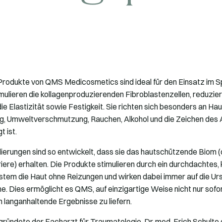
rodukte von QMS Medicosmetics sind ideal für den Einsatz im S
mulieren die kollagenproduzierenden Fibroblastenzellen, reduzie
ie Elastizität sowie Festigkeit. Sie richten sich besonders an Hau
, Umweltverschmutzung, Rauchen, Alkohol und die Zeichen des 
t ist.
rungen sind so entwickelt, dass sie das hautschützende Biom (d
iere) erhalten. Die Produkte stimulieren durch ein durchdachtes, k
tem die Haut ohne Reizungen und wirken dabei immer auf die Urs
. Dies ermöglicht es QMS, auf einzigartige Weise nicht nur sofor
 langanhaltende Ergebnisse zu liefern.
ründete der Facharzt für Traumatologie, Dr. med. Erich Schulte