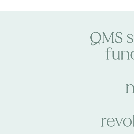
QMS s
fun
m
revo