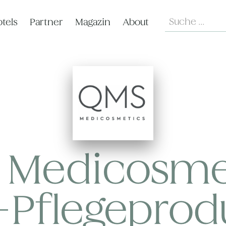
Search
tels
Partner
Magazin
About
BEAUTY & FASHION
Medicosmet
-Pflegeprod