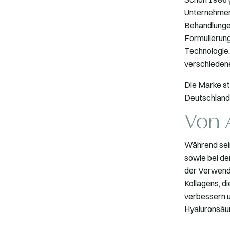
Unternehmen 
Behandlungen
Formulierung
Technologie.
verschiedene
Die Marke st
Deutschland
Von 
Während sein
sowie bei der
der Verwendu
Kollagens, d
verbessern u
Hyaluronsäur