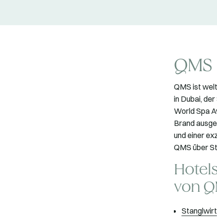
QMS 
QMS ist welt
in Dubai, der
World Spa Aw
Brand ausgez
und einer ex
QMS über St
Hotels
von Q
Stanglwirt