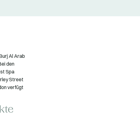
Burj Al Arab
Bei den
est Spa
rley Street
don verfügt
kte