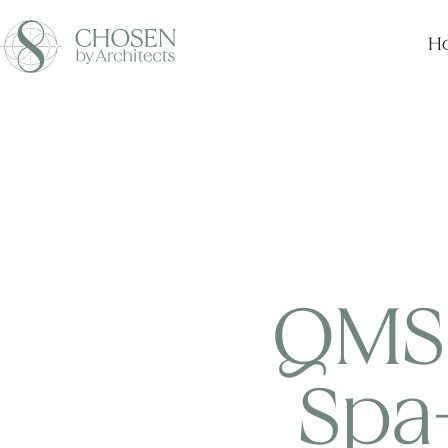
Ho
QMS 
Spa