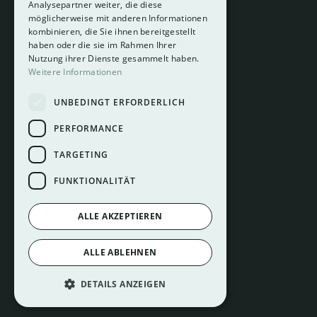
Analysepartner weiter, die diese
About
möglicherweise mit anderen Informationen
Hotelberatung
kombinieren, die Sie ihnen bereitgestellt
Mediadaten
haben oder die sie im Rahmen Ihrer
Nutzung ihrer Dienste gesammelt haben.
Instagram
Weitere Informationen
Pinterest
UNBEDINGT ERFORDERLICH
LinkedIn
Facebook
PERFORMANCE
TARGETING
FUNKTIONALITÄT
ALLE AKZEPTIEREN
Impressum
ALLE ABLEHNEN
Datenschutz
Cookie Einstellungen
DETAILS ANZEIGEN