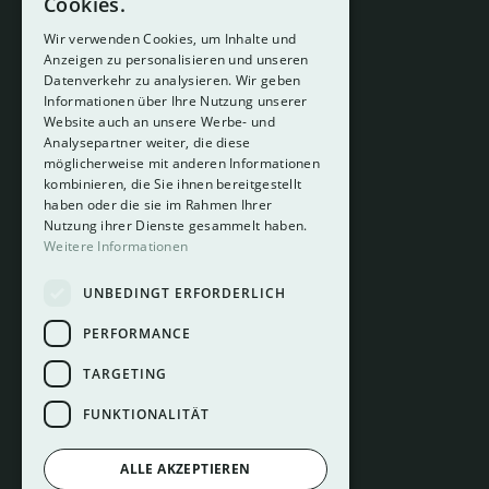
Cookies.
Wir verwenden Cookies, um Inhalte und
Anzeigen zu personalisieren und unseren
Datenverkehr zu analysieren. Wir geben
Informationen über Ihre Nutzung unserer
Website auch an unsere Werbe- und
Analysepartner weiter, die diese
About
möglicherweise mit anderen Informationen
Hotelberatung
kombinieren, die Sie ihnen bereitgestellt
Mediadaten
haben oder die sie im Rahmen Ihrer
Nutzung ihrer Dienste gesammelt haben.
Instagram
Weitere Informationen
Pinterest
UNBEDINGT ERFORDERLICH
LinkedIn
Facebook
PERFORMANCE
TARGETING
FUNKTIONALITÄT
ALLE AKZEPTIEREN