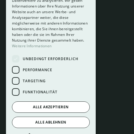
Datenverkehr zu analysieren. Wir geben
Informationen über Ihre Nutzung unserer
Website auch an unsere Werbe- und
Analysepartner weiter, die diese
About
möglicherweise mit anderen Informationen
Hotelberatung
kombinieren, die Sie ihnen bereitgestellt
Mediadaten
haben oder die sie im Rahmen Ihrer
Nutzung ihrer Dienste gesammelt haben.
Instagram
Weitere Informationen
Pinterest
UNBEDINGT ERFORDERLICH
LinkedIn
Facebook
PERFORMANCE
TARGETING
FUNKTIONALITÄT
ALLE AKZEPTIEREN
Impressum
ALLE ABLEHNEN
Datenschutz
Cookie Einstellungen