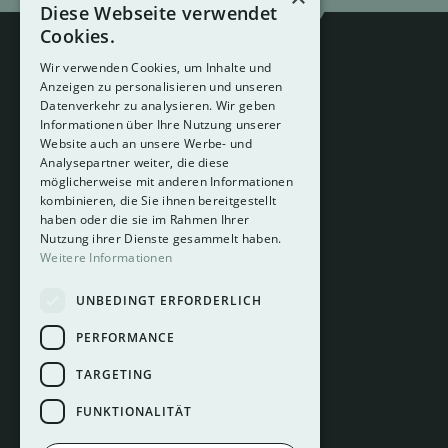
Diese Webseite verwendet
Cookies.
Wir verwenden Cookies, um Inhalte und
Anzeigen zu personalisieren und unseren
Datenverkehr zu analysieren. Wir geben
Informationen über Ihre Nutzung unserer
Website auch an unsere Werbe- und
Analysepartner weiter, die diese
About
möglicherweise mit anderen Informationen
Hotelberatung
kombinieren, die Sie ihnen bereitgestellt
Mediadaten
haben oder die sie im Rahmen Ihrer
Nutzung ihrer Dienste gesammelt haben.
Instagram
Weitere Informationen
Pinterest
UNBEDINGT ERFORDERLICH
LinkedIn
Facebook
PERFORMANCE
TARGETING
FUNKTIONALITÄT