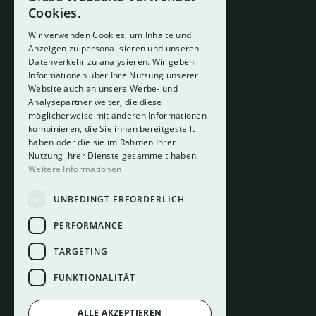
Cookies.
Wir verwenden Cookies, um Inhalte und
Anzeigen zu personalisieren und unseren
Datenverkehr zu analysieren. Wir geben
Informationen über Ihre Nutzung unserer
Website auch an unsere Werbe- und
Analysepartner weiter, die diese
About
möglicherweise mit anderen Informationen
Hotelberatung
kombinieren, die Sie ihnen bereitgestellt
Mediadaten
haben oder die sie im Rahmen Ihrer
Nutzung ihrer Dienste gesammelt haben.
Instagram
Weitere Informationen
Pinterest
UNBEDINGT ERFORDERLICH
LinkedIn
Facebook
PERFORMANCE
TARGETING
FUNKTIONALITÄT
ALLE AKZEPTIEREN