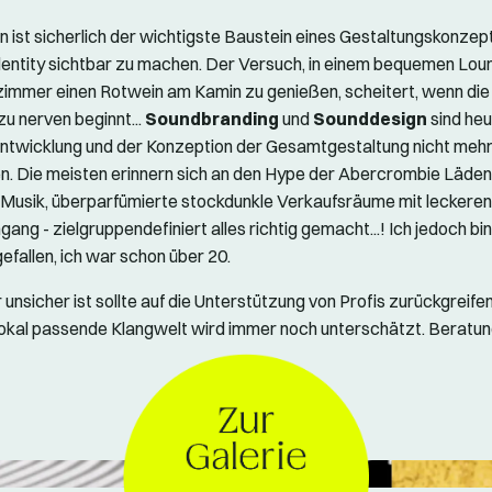
gn ist sicherlich der wichtigste Baustein eines Gestaltungskonzep
entity sichtbar zu machen. Der Versuch, in einem bequemen Lou
mmer einen Rotwein am Kamin zu genießen, scheitert, wenn die
zu nerven beginnt...
Soundbranding
und
Sounddesign
sind heu
ntwicklung und der Konzeption der Gesamtgestaltung nicht meh
 Die meisten erinnern sich an den Hype der Abercrombie Läden
 Musik, überparfümierte stockdunkle Verkaufsräume mit leckere
ang - zielgruppendefiniert alles richtig gemacht...! Ich jedoch b
efallen, ich war schon über 20.
 unsicher ist sollte auf die Unterstützung von Profis zurückgreife
okal passende Klangwelt wird immer noch unterschätzt. Beratung