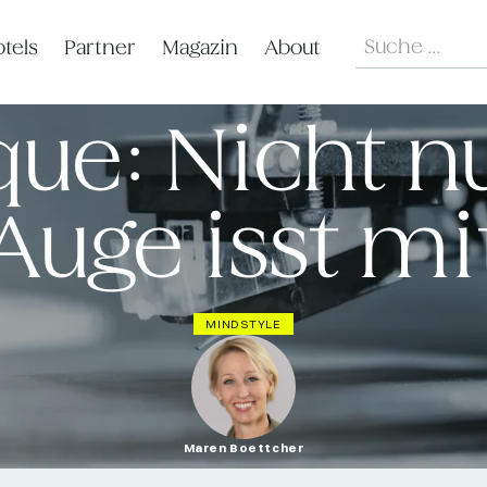
Search
tels
Partner
Magazin
About
ue: Nicht n
Auge isst mi
MINDSTYLE
Maren Boettcher