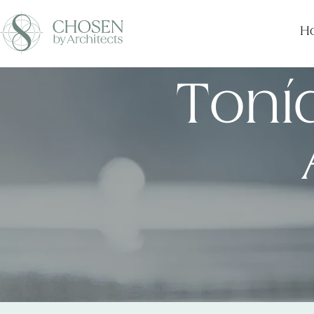
Ho
Toníq