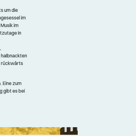
ts um die
ngesessel im
 Musik im
tzutage in
r
,
n halbnackten
in rückwärts
n. Eine zum
 gibt es bei