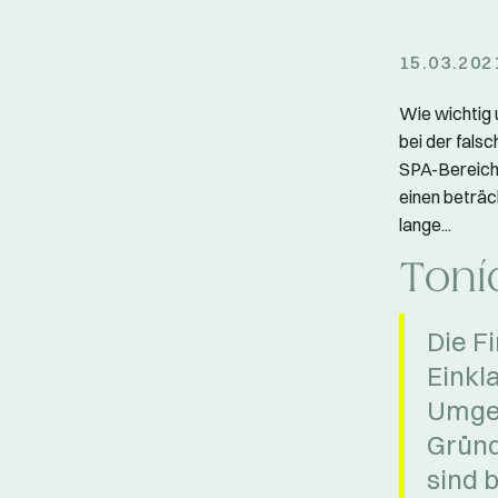
15.03.202
Wie wichtig 
bei der falsc
SPA-Bereich 
einen beträch
lange...
Toní
Die F
Einkl
Umgeb
Gründ
sind 