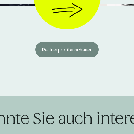
© toníque
Partnerprofil anschauen
nnte Sie auch inter