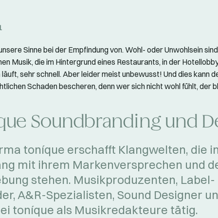
1
unsere Sinne bei der Empfindung von. Wohl- oder Unwohlsein sind,
hen Musik, die im Hintergrund eines Restaurants, in der Hotellobb
läuft, sehr schnell. Aber leider meist unbewusst! Und dies kann 
tlichen Schaden bescheren, denn wer sich nicht wohl fühlt, der bl
que Soundbranding und D
irma toníque erschafft Klangwelten, die i
ang mit ihrem Markenversprechen und d
ung stehen. Musikproduzenten, Label-
er, A&R-Spezialisten, Sound Designer u
bei toníque als Musikredakteure tätig.