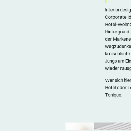
Interiordesi
Corporate Id
Hotel-Wohnzi
Hintergrund 
der Markene
wegzudenken.
kreischlaute
Jungs am Eing
wieder rausg
Wer sich hier
Hotel oder L
Toníque.