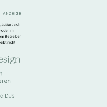
ANZEIGE
 äußert sich
y oder im
dem Betreiber
eibt nicht
esign
m
eren
nd DJs