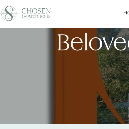
Ho
Belove