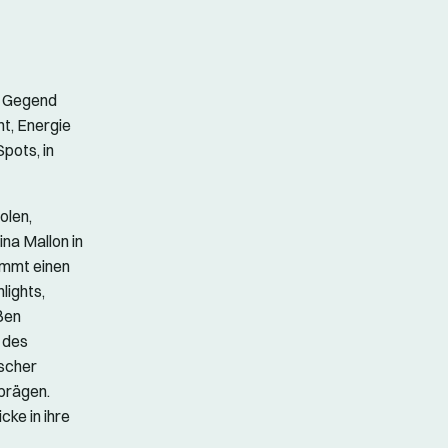
e Gegend
ht, Energie
pots, in
olen,
ina Mallon in
immt einen
lights,
ßen
 des
ischer
 prägen.
cke in ihre