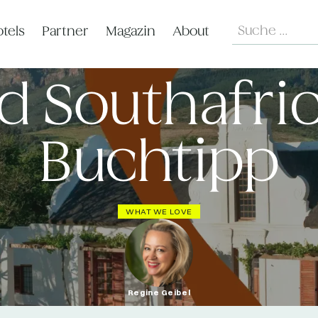
Search
tels
Partner
Magazin
About
d Southafric
Buchtipp
WHAT WE LOVE
Regine Geibel