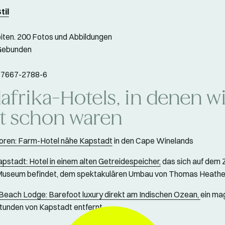
til
iten. 200 Fotos und Abbildungen
 Gebunden
-7667-2788-6
afrika-Hotels, in denen w
st schon waren
oren: Farm-Hotel nähe Kapstadt
in den Cape Winelands
apstadt: Hotel in einem alten Getreidespeicher,
das sich auf dem 
eum befindet, dem spektakulären Umbau von Thomas Heathe
Beach Lodge: Barefoot luxury direkt am Indischen Ozean,
ein ma
tunden von Kapstadt entfernt