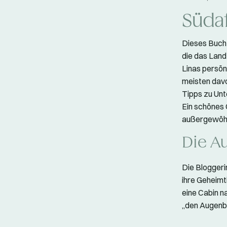
Süda
Dieses Buch 
die das Land
Linas persön
meisten davo
Tipps zu Unt
Ein schönes G
außergewöhn
Die Au
Die Bloggeri
ihre Geheimt
eine Cabin n
„den Augenbl