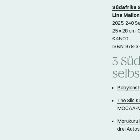
Südafrika S
Lina Mallon
2025. 240 Se
25 x 28 cm.
€ 45,00
ISBN: 978-3
3 Süd
selb
Babylonst
The Silo K
MOCAA-Mus
Morukuru 
drei Autos