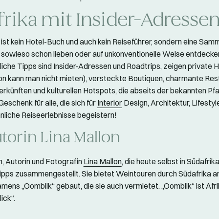
frika mit Insider-Adresse
ist kein Hotel-Buch und auch kein Reiseführer, sondern eine Samml
 sowieso schon lieben oder auf unkonventionelle Weise entdeck
liche Tipps sind Insider-Adressen und Roadtrips, zeigen private H
n kann man nicht mieten), versteckte Boutiquen, charmante Res
erkünften und kulturellen Hotspots, die abseits der bekannten Pfa
eschenk für alle, die sich für
Interior
Design, Architektur, Lifestyl
liche Reiseerlebnisse begeistern!
torin Lina Mallon
n, Autorin und Fotografin
Lina Mallon
, die heute selbst in Südafrika
ipps zusammengestellt. Sie bietet Weintouren durch Südafrika a
amens „Oomblik“ gebaut, die sie auch vermietet. „Oomblik“ ist Afri
ick“.