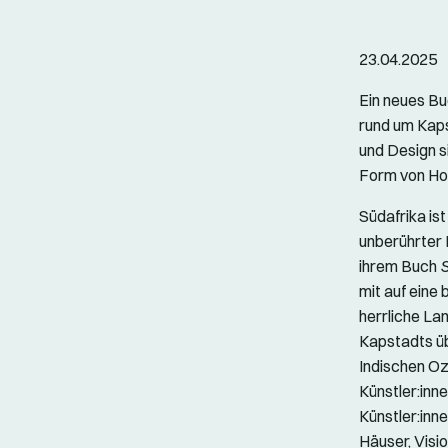
23.04.2025
Ein neues Bu
rund um Kaps
und Design si
Form von Hom
Südafrika is
unberührter N
ihrem Buch
S
mit auf eine 
herrliche La
Kapstadts üb
Indischen Oz
Künstler:inne
Künstler:inne
Häuser, Visi