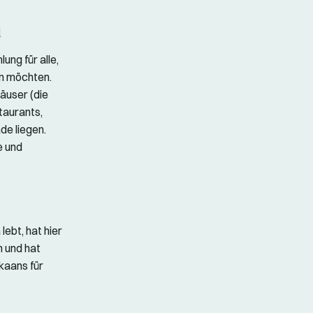
n
ung für alle,
en möchten.
äuser (die
taurants,
de liegen.
e und
 lebt, hat hier
n und hat
kaans für