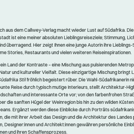
ch aus dem Callwey-Verlag macht wieder Lust auf Südafrika. Di
tadt ist eine meiner absoluten Lieblingsreiseziele; Stimmung, Lic
nd überragend. Hier zeigt Ihnen eine junge Autorin ihre Lieblings-S
e Stories, Restaurants und vielen weiteren Reiseinspirationen.
t ein Land der Kontraste – eine Mischung aus pulsierenden Metrop
atur und kultureller Vielfalt. Diese einzigartige Mischung bringt L
üdafrika Stil
fröhlich begeistert rüber. Die Wahl-Südafrikanerin n
bunte Reise durch typisch mutige Interieurs, stellt Architektur-High
ndschaften und interessante Orte vor; von den farbenfrohen Stra
er die sanften Hügel der Weinregion bis hin zu den wilden Küsten
eans. Ergänzt werden diese Einblicke durch Porträts südafrikan
n, die mit ihrer Arbeit das Design und die Architektur des Landes
n, Designer:innen und Architekt:innen gewähren persönliche Einbli
onen und ihren Schaffensprozess.