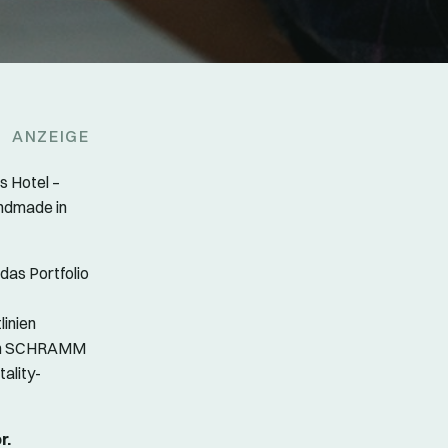
ANZEIGE
s Hotel –
andmade in
das Portfolio
inien
ich SCHRAMM
ality-
r.