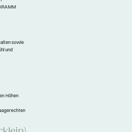
SCHRAMM
Falten sowie
ühl und
chen Höhen
 waagerechten
cklein)