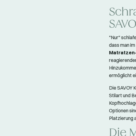
Schr
SAV
"Nur" schla
dass man im 
Matratzen
reagierender
Hinzukommen
ermöglicht ei
Die SAVOY Ko
Stilart und 
Kopfhochlage
Optionen sin
Platzierung 
Die 