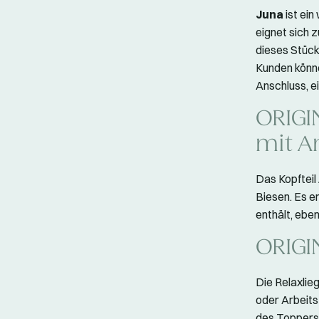
Juna
ist ei
eignet sich 
dieses Stücks
Kunden könne
Anschluss, 
ORIGI
mit A
Das Kopfteil
Biesen. Es e
enthält, eb
ORIGI
Die Relaxlie
oder Arbeits
des Toppers 