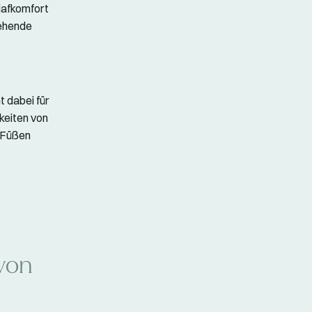
lafkomfort
iehende
 dabei für
keiten von
d Füßen
von