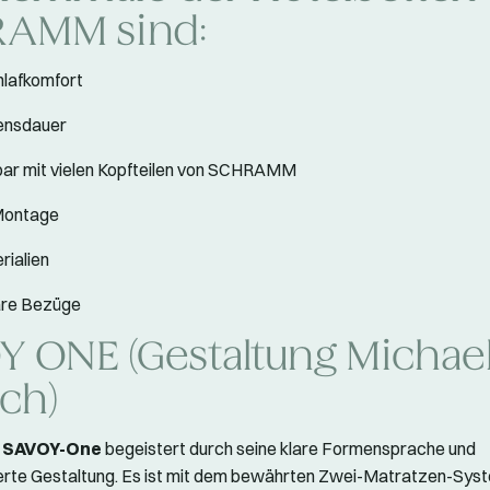
AMM sind:
hlafkomfort
ensdauer
bar mit vielen Kopfteilen von SCHRAMM
Montage
rialien
re Bezüge
Y ONE (Gestaltung Michae
ch)
e
SAVOY-One
begeistert durch seine klare Formensprache und
erte Gestaltung. Es ist mit dem bewährten Zwei-Matratzen-Sys