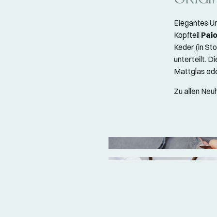
Elegantes U
Kopfteil
Pai
Keder (in St
unterteilt. 
Mattglas ode
Zu allen Ne