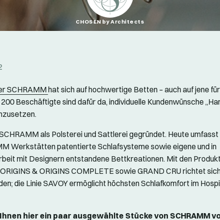
CHOSEN by Architects
2
ller SCHRAMM
hat sich auf hochwertige Betten – auch auf jene für
t. 200 Beschäftigte sind dafür da, individuelle Kundenwünsche „H
mzusetzen.
CHRAMM als Polsterei und Sattlerei gegründet. Heute umfasst 
 Werkstätten patentierte Schlafsysteme sowie eigene und in
it mit Designern entstandene Bettkreationen. Mit den Produktl
ORIGINS & ORIGINS COMPLETE sowie GRAND CRU richtet s
den; die Linie SAVOY ermöglicht höchsten Schlafkomfort im Hospit
n Ihnen hier ein paar ausgewählte Stücke von SCHRAMM vo