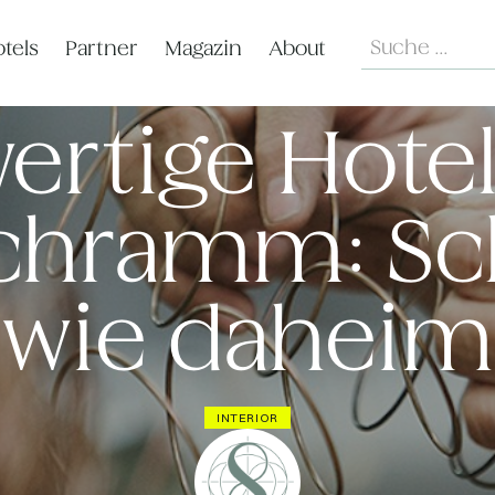
Search
tels
Partner
Magazin
About
rtige Hote
chramm: Sc
wie daheim
INTERIOR