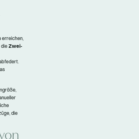
n
 erreichen,
 die
Zwei-
abfedert.
Das
umgröße,
anueller
liche
üge, die
 von