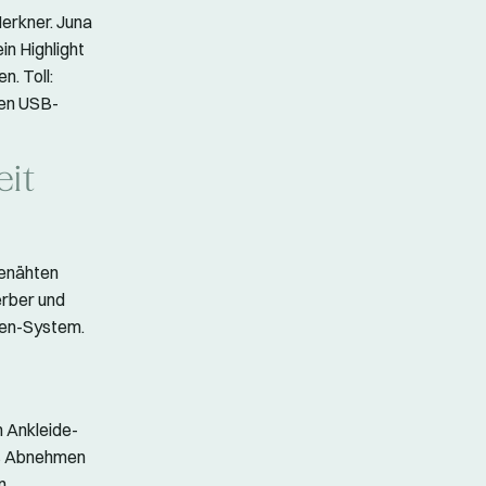
erkner. Juna
in Highlight
n. Toll:
ten USB-
eit
genähten
erber und
zen-System.
 Ankleide-
as Abnehmen
n