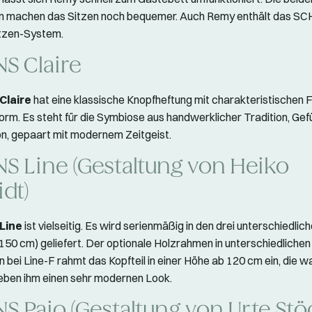
n machen das Sitzen noch bequemer. Auch Remy enthält das 
tzen-System.
S Claire
Claire
hat eine klassische Knopfheftung mit charakteristischen 
orm. Es steht für die Symbiose aus handwerklicher Tradition, Gef
n, gepaart mit modernem Zeitgeist.
S Line (Gestaltung von Heiko
dt)
Line
ist vielseitig. Es wird serienmäßig in den drei unterschiedli
 150 cm) geliefert. Der optionale Holzrahmen in unterschiedlichen
 bei Line-F rahmt das Kopfteil in einer Höhe ab 120 cm ein, die
eben ihm einen sehr modernen Look.
S Paio (Gestaltung von Urte Stö