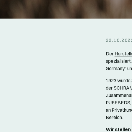
22.10.202
Der
Herste
spezialisier
Germany" u
1923 wurde S
der SCHRAMM
Zusammenarbe
PUREBEDS, 
an Privatkun
Bereich.
Wir stelle