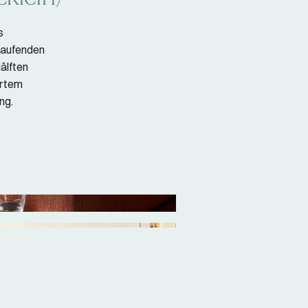
s
laufenden
älften
ertem
ng.