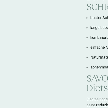
SCHR
bester Sc
lange Leb
kombinier
einfache 
Naturmate
abnehmba
SAVO
Diets
Das zeitlos
seine reduzi