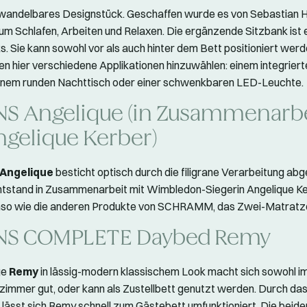
n wandelbares Designstück. Geschaffen wurde es von Sebastian H
zum Schlafen, Arbeiten und Relaxen. Die ergänzende Sitzbank ist e
. Sie kann sowohl vor als auch hinter dem Bett positioniert werde
n hier verschiedene Applikationen hinzuwählen: einem integrier
einem runden Nachttisch oder einer schwenkbaren LED-Leuchte.
NS Angelique (in Zusammenarb
ngelique Kerber)
Angelique
besticht optisch durch die filigrane Verarbeitung ab
ntstand in Zusammenarbeit mit Wimbledon-Siegerin Angelique K
enso wie die anderen Produkte von SCHRAMM, das Zwei-Matrat
NS COMPLETE Daybed Remy
ge
Remy
in lässig-modern klassischem Look macht sich sowohl im
zimmer gut, oder kann als Zustellbett genutzt werden. Durch d
lässt sich Remy schnell zum Gästebett umfunktioniert. Die beide