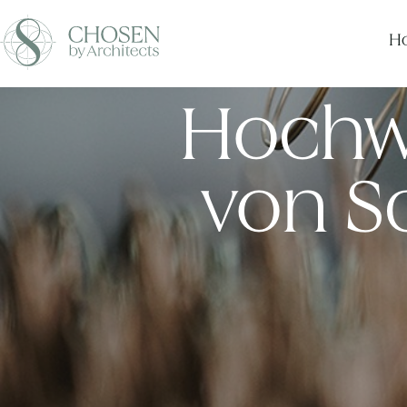
Ho
Hochwe
von S