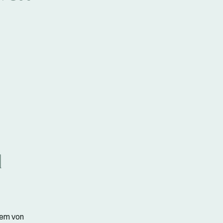
l
tem von