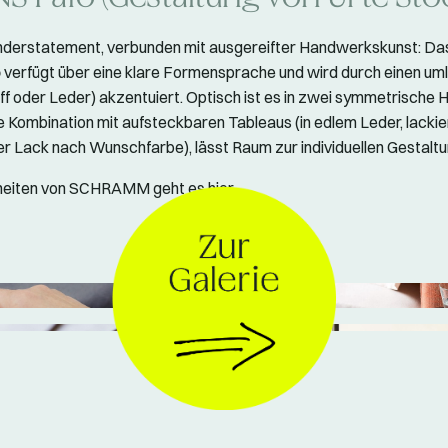
nderstatement, verbunden mit ausgereifter Handwerkskunst: Da
o
verfügt über eine klare Formensprache und wird durch einen um
off oder Leder) akzentuiert. Optisch ist es in zwei symmetrische H
Die Kombination mit aufsteckbaren Tableaus (in edlem Leder, lacki
r Lack nach Wunschfarbe), lässt Raum zur individuellen Gestaltu
uheiten von SCHRAMM geht es
hier
.
© SCHRAMM Werkstätten GmbH