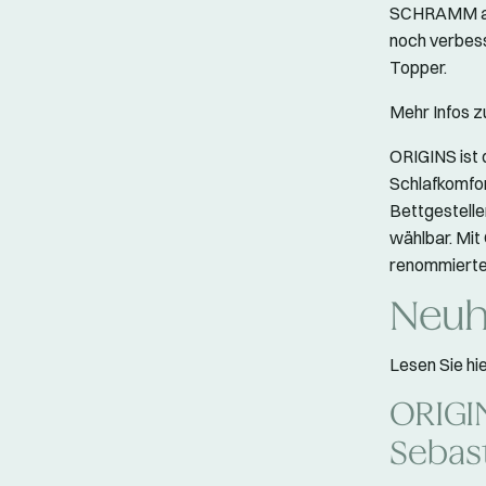
SCHRAMM aus
noch verbesse
Topper.
Mehr Infos 
ORIGINS ist 
Schlafkomfor
Bettgestelle
wählbar. Mi
renommierten
Neuh
Lesen Sie h
ORIGI
Sebas