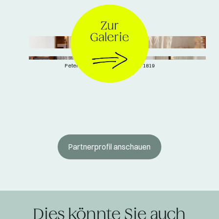
Peter Hauser für Fischbacher 1819
Partnerprofil anschauen
Dies könnte Sie auch