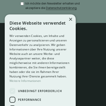
Ich möchte den Newsletter erhalten und
akzeptiere die
Datenschutzerklärung
.
×
Diese Webseite verwendet
Cookies.
Wir verwenden Cookies, um Inhalte und
Anzeigen zu personalisieren und unseren
Datenverkehr zu analysieren. Wir geben
Informationen über Ihre Nutzung unserer
Website auch an unsere Werbe- und
Analysepartner weiter, die diese
About
möglicherweise mit anderen Informationen
Hotelberatung
kombinieren, die Sie ihnen bereitgestellt
Mediadaten
haben oder die sie im Rahmen Ihrer
Nutzung ihrer Dienste gesammelt haben.
Instagram
Weitere Informationen
Pinterest
UNBEDINGT ERFORDERLICH
LinkedIn
Facebook
PERFORMANCE