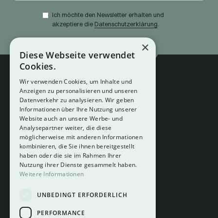
Ich möchte den Newsletter erhalten und
akzeptiere die
Datenschutzerklärung
.
×
Diese Webseite verwendet
Cookies.
Wir verwenden Cookies, um Inhalte und
Anzeigen zu personalisieren und unseren
Datenverkehr zu analysieren. Wir geben
Informationen über Ihre Nutzung unserer
Website auch an unsere Werbe- und
Analysepartner weiter, die diese
About
möglicherweise mit anderen Informationen
Hotelberatung
kombinieren, die Sie ihnen bereitgestellt
Mediadaten
haben oder die sie im Rahmen Ihrer
Nutzung ihrer Dienste gesammelt haben.
Instagram
Weitere Informationen
Pinterest
UNBEDINGT ERFORDERLICH
LinkedIn
Facebook
PERFORMANCE